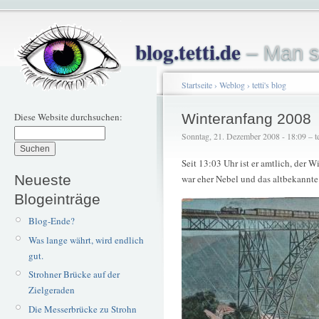
blog.tetti.de
– Man s
Startseite
›
Weblog
›
tetti's blog
Diese Website durchsuchen:
Winteranfang 2008
Sonntag, 21. Dezember 2008 - 18:09 – te
Seit 13:03 Uhr ist er amtlich, der W
Neueste
war eher Nebel und das altbekannte
Blogeinträge
Blog-Ende?
Was lange währt, wird endlich
gut.
Strohner Brücke auf der
Zielgeraden
Die Messerbrücke zu Strohn