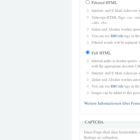
Filtered HTML
Internet- und E-Mail-Adressen 
Zulässige HTML-Tags: <a> <em>
<dd> <b>
Zeilen und Absätze werden autom
You can use
BBCode
tags in the
Filtered words will be replaced w
Full HTML
Internal paths in double quotes, 
with the appropriate absolute URL
Internet- und E-Mail-Adressen 
Zeilen und Absätze werden autom
You can use
BBCode
tags in the
Images can be added to this post
Weitere Informationen über Form
CAPTCHA
Diese Frage dient dazu festzustellen
Beiträge zu verhindern.