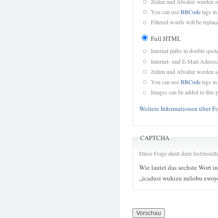
Zeilen und Absätze werden a
You can use
BBCode
tags in
Filtered words will be replace
Full HTML
Internal paths in double quot
Internet- und E-Mail-Adres
Zeilen und Absätze werden a
You can use
BBCode
tags in
Images can be added to this p
Weitere Informationen über F
CAPTCHA
Diese Frage dient dazu festzustel
Wie lautet das sechste Wort i
„icadusi wuhizu milobu ewoy