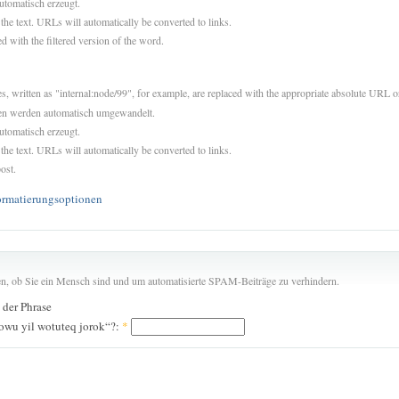
utomatisch erzeugt.
 the text. URLs will automatically be converted to links.
d with the filtered version of the word.
es, written as "internal:node/99", for example, are replaced with the appropriate absolute URL or
sen werden automatisch umgewandelt.
utomatisch erzeugt.
 the text. URLs will automatically be converted to links.
ost.
ormatierungsoptionen
len, ob Sie ein Mensch sind und um automatisierte SPAM-Beiträge zu verhindern.
n der Phrase
owu yil wotuteq jorok“?:
*