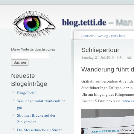
blog.tetti.de
– Man 
Startseite
›
Weblog
›
tetti's blog
Diese Website durchsuchen:
Schliepertour
Samstag, 24. Juli 2010 - 9:31 – tetti
Wanderung führt d
Neueste
Gräfrath auf besondere Art entd
Blogeinträge
Stadtführer Ingo Dültgen, der in
Blog-Ende?
Uhr am Eingang des Klingenmus
Was lange währt, wird endlich
Kosten: 5 Euro pro Nase.
www.ex
gut.
Strohner Brücke auf der
Zielgeraden
Die Messerbrücke zu Strohn