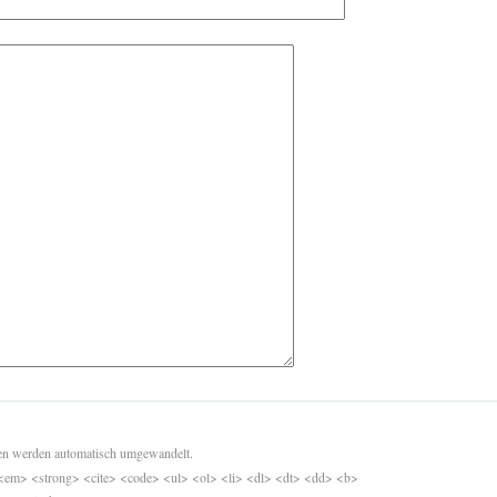
sen werden automatisch umgewandelt.
<em> <strong> <cite> <code> <ul> <ol> <li> <dl> <dt> <dd> <b>