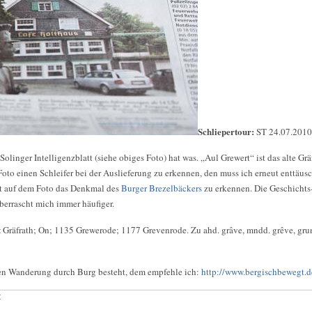
Schliepertour:
ST 24.07.2010
olinger Intelligenzblatt (siehe obiges Foto) hat was. „Aul Grewert“ ist das alte Gr
Foto einen Schleifer bei der Auslieferung zu erkennen, den muss ich erneut enttäus
ist auf dem Foto das Denkmal des
Burger Brezelbäckers
zu erkennen. Die Geschichts-
berrascht mich immer häufiger.
t
Gräfrath; On; 1135 Grewerode; 1177 Grevenrode. Zu ahd. grâve, mndd. grêve, grun
ten Wanderung durch Burg besteht, dem empfehle ich:
http://www.bergischbewegt.d
: