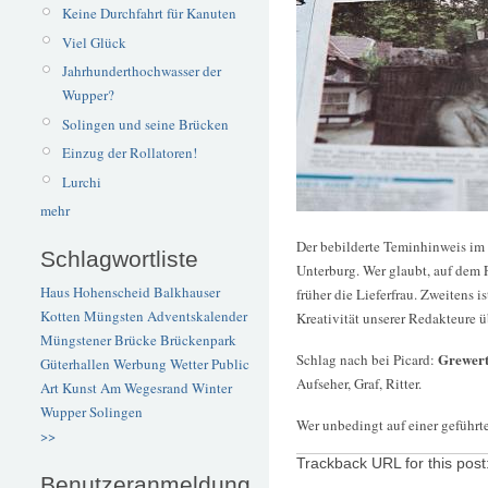
Keine Durchfahrt für Kanuten
Viel Glück
Jahrhunderthochwasser der
Wupper?
Solingen und seine Brücken
Einzug der Rollatoren!
Lurchi
mehr
Der bebilderte Teminhinweis im S
Schlagwortliste
Unterburg. Wer glaubt, auf dem 
Haus Hohenscheid
Balkhauser
früher die Lieferfrau. Zweitens 
Kotten
Müngsten
Adventskalender
Kreativität unserer Redakteure ü
Müngstener Brücke
Brückenpark
Grewer
Schlag nach bei Picard:
Güterhallen
Werbung
Wetter
Public
Aufseher, Graf, Ritter.
Art
Kunst
Am Wegesrand
Winter
Wupper
Solingen
Wer unbedingt auf einer geführ
>>
Trackback URL for this post
Benutzeranmeldung