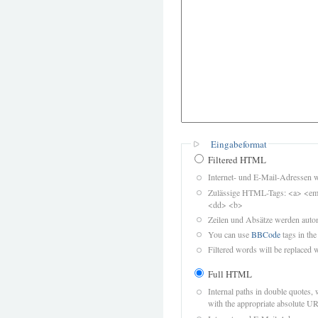
Eingabeformat
Filtered HTML
Internet- und E-Mail-Adressen 
Zulässige HTML-Tags: <a> <em>
<dd> <b>
Zeilen und Absätze werden autom
You can use
BBCode
tags in the
Filtered words will be replaced w
Full HTML
Internal paths in double quotes, 
with the appropriate absolute URL