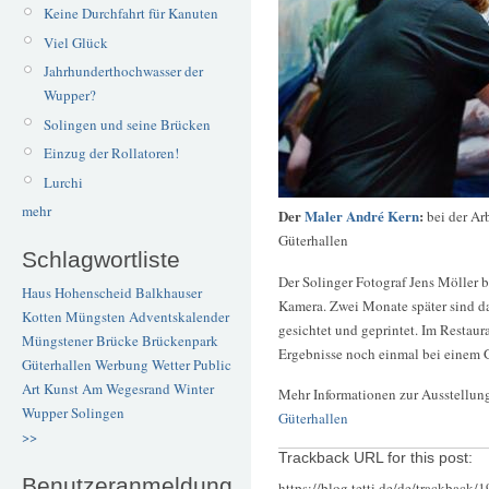
Keine Durchfahrt für Kanuten
Viel Glück
Jahrhunderthochwasser der
Wupper?
Solingen und seine Brücken
Einzug der Rollatoren!
Lurchi
mehr
Der
Maler André Kern
:
bei der Ar
Güterhallen
Schlagwortliste
Der Solinger Fotograf Jens Möller b
Haus Hohenscheid
Balkhauser
Kamera. Zwei Monate später sind das
Kotten
Müngsten
Adventskalender
gesichtet und geprintet. Im Resta
Müngstener Brücke
Brückenpark
Ergebnisse noch einmal bei einem G
Güterhallen
Werbung
Wetter
Public
Art
Kunst
Am Wegesrand
Winter
Mehr Informationen zur Ausstellung 
Wupper
Solingen
Güterhallen
>>
Trackback URL for this post:
Benutzeranmeldung
https://blog.tetti.de/de/trackback/