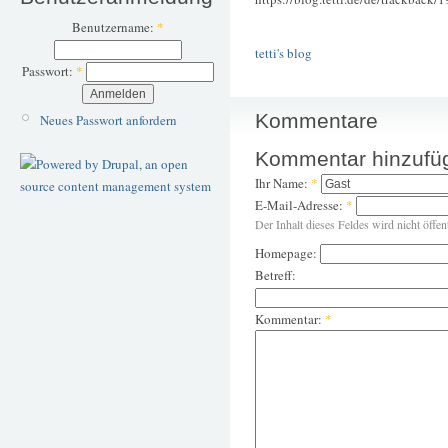
Benutzername:
*
tetti's blog
Passwort:
*
Kommentare
Neues Passwort anfordern
Kommentar hinzufü
Ihr Name:
*
E-Mail-Adresse:
*
Der Inhalt dieses Feldes wird nicht öffen
Homepage:
Betreff:
Kommentar:
*