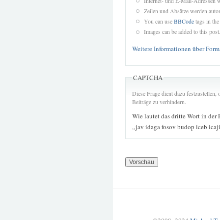
Internet- und E-Mail-Adressen 
Zeilen und Absätze werden autom
You can use
BBCode
tags in the
Images can be added to this post
Weitere Informationen über Form
CAPTCHA
Diese Frage dient dazu festzustellen
Beiträge zu verhindern.
Wie lautet das dritte Wort in der
„jav idaga fosov budop iceb icaj