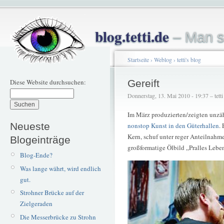
blog.tetti.de
– Man s
Startseite
›
Weblog
›
tetti's blog
Diese Website durchsuchen:
Gereift
Donnerstag, 13. Mai 2010 - 19:37 – tetti
Im März produzierten/zeigten unzäh
Neueste
nonstop Kunst in den Güterhallen
.
Kern, schuf unter reger Anteilnahm
Blogeinträge
großformatige Ölbild „Pralles Lebe
Blog-Ende?
Was lange währt, wird endlich
gut.
Strohner Brücke auf der
Zielgeraden
Die Messerbrücke zu Strohn