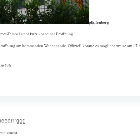
pfaffenberg
met-Tempel steht kurz vor seiner Eröffnung !
eröffnung am kommenden Wochenende. Offiziell könnte es möglicherweise am 17. 
:
ck/6496
beeerrrggg
rstatement.