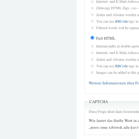
Internet- und E-Mail-Adres
Zulässige HTML-Tags: <a> 
Zeilen und Absätze werden a
You can use
BBCode
tags in
Filtered words will be replace
Full HTML
Internal paths in double quot
Internet- und E-Mail-Adres
Zeilen und Absätze werden a
You can use
BBCode
tags in
Images can be added to this p
Weitere Informationen über F
CAPTCHA
Diese Frage dient dazu festzustel
Wie lautet das fünfte Wort in 
„rerox omu xibiwok adu kuv