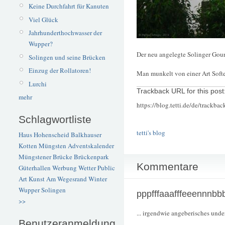
Keine Durchfahrt für Kanuten
Viel Glück
Jahrhunderthochwasser der
Wupper?
Der neu angelegte Solinger Gour
Solingen und seine Brücken
Einzug der Rollatoren!
Man munkelt von einer Art Soft
Lurchi
Trackback URL for this post
mehr
https://blog.tetti.de/de/trackba
Schlagwortliste
tetti's blog
Haus Hohenscheid
Balkhauser
Kotten
Müngsten
Adventskalender
Müngstener Brücke
Brückenpark
Kommentare
Güterhallen
Werbung
Wetter
Public
Art
Kunst
Am Wegesrand
Winter
Wupper
Solingen
pppfffaaafffeeennnbb
>>
... irgendwie angeberisches unde
Benutzeranmeldung