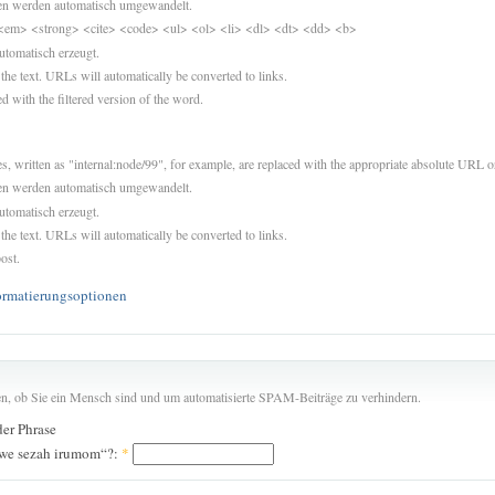
sen werden automatisch umgewandelt.
<em> <strong> <cite> <code> <ul> <ol> <li> <dl> <dt> <dd> <b>
utomatisch erzeugt.
 the text. URLs will automatically be converted to links.
d with the filtered version of the word.
es, written as "internal:node/99", for example, are replaced with the appropriate absolute URL or
sen werden automatisch umgewandelt.
utomatisch erzeugt.
 the text. URLs will automatically be converted to links.
ost.
ormatierungsoptionen
len, ob Sie ein Mensch sind und um automatisierte SPAM-Beiträge zu verhindern.
der Phrase
iwe sezah irumom“?:
*