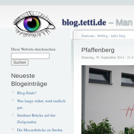
blog.tetti.de
– Man 
Startseite
›
Weblog
›
tetti's blog
Diese Website durchsuchen:
Pfaffenberg
Dienstag, 30. September 2014 - 21:41 
Neueste
Blogeinträge
Blog-Ende?
Was lange währt, wird endlich
gut.
Strohner Brücke auf der
Zielgeraden
Die Messerbrücke zu Strohn