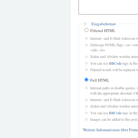
Eingabeformat
Filtered HTML
Internet- und E-Mail-Adressen 
Zulässige HTML-Tags: <a> <em>
<dd> <b>
Zeilen und Absätze werden autom
You can use
BBCode
tags in the
Filtered words will be replaced w
Full HTML
Internal paths in double quotes, 
with the appropriate absolute URL
Internet- und E-Mail-Adressen 
Zeilen und Absätze werden autom
You can use
BBCode
tags in the
Images can be added to this post
Weitere Informationen über Form