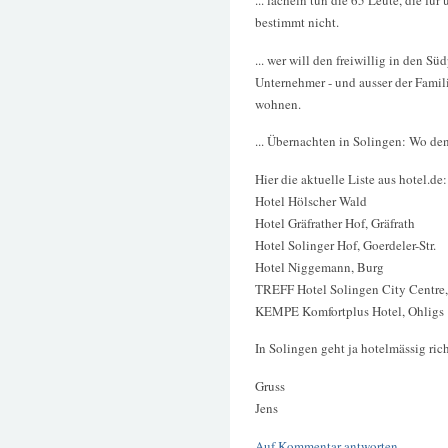
... lächeln tun die 65 Leute, die fü
bestimmt nicht.
... wer will den freiwillig in den S
Unternehmer - und ausser der Famili
wohnen.
... Übernachten in Solingen: Wo de
Hier die aktuelle Liste aus hotel.de:
Hotel Hölscher Wald
Hotel Gräfrather Hof, Gräfrath
Hotel Solinger Hof, Goerdeler-Str.
Hotel Niggemann, Burg
TREFF Hotel Solingen City Centre,
KEMPE Komfortplus Hotel, Ohligs
In Solingen geht ja hotelmässig rich
Gruss
Jens
Auf Kommentar antworten