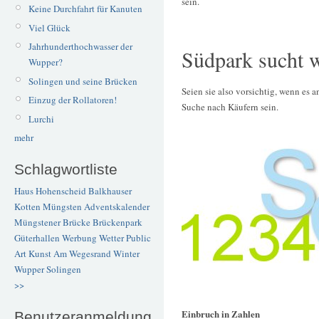
sein.
Keine Durchfahrt für Kanuten
Viel Glück
Jahrhunderthochwasser der
Südpark sucht w
Wupper?
Solingen und seine Brücken
Seien sie also vorsichtig, wenn es a
Einzug der Rollatoren!
Suche nach Käufern sein.
Lurchi
mehr
Schlagwortliste
Haus Hohenscheid
Balkhauser
Kotten
Müngsten
Adventskalender
Müngstener Brücke
Brückenpark
Güterhallen
Werbung
Wetter
Public
Art
Kunst
Am Wegesrand
Winter
Wupper
Solingen
>>
Einbruch in Zahlen
Benutzeranmeldung