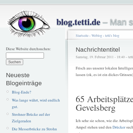
blog.tetti.de
– Man s
Startseite
›
Weblog
›
tetti's blog
Diese Website durchsuchen:
Nachrichtentitel
Samstag, 19. Februar 2011 - 18:40 – tett
Frisch aus unserer lokalen Intellige
Neueste
lassen (ok, es ist ein dickes Grinsen)
Blogeinträge
Blog-Ende?
65 Arbeitsplätz
Was lange währt, wird endlich
Gevelsberg
gut.
Strohner Brücke auf der
Ich sehe sie schon, wie die Arbeit
Zielgeraden
Ampel stehen und den
Drücker
such
Die Messerbrücke zu Strohn