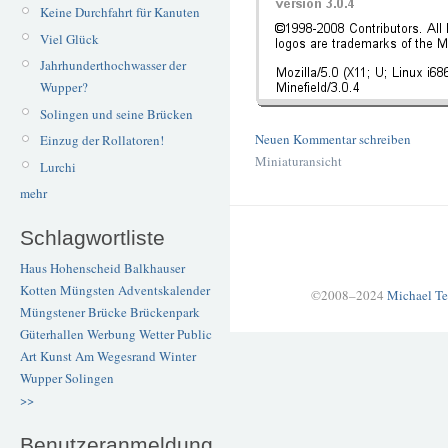
Keine Durchfahrt für Kanuten
Viel Glück
Jahrhunderthochwasser der
Wupper?
Solingen und seine Brücken
Neuen Kommentar schreiben
Einzug der Rollatoren!
Miniaturansicht
Lurchi
mehr
Schlagwortliste
Haus Hohenscheid
Balkhauser
Kotten
Müngsten
Adventskalender
©2008–2024
Michael Te
Müngstener Brücke
Brückenpark
Güterhallen
Werbung
Wetter
Public
Art
Kunst
Am Wegesrand
Winter
Wupper
Solingen
>>
Benutzeranmeldung