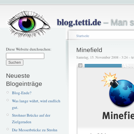
blog.tetti.de
– Man s
Startseite
Diese Website durchsuchen:
Minefield
Samstag, 15. November 2008 - 3:24 – tet
Neueste
Blogeinträge
Blog-Ende?
Was lange währt, wird endlich
gut.
Strohner Brücke auf der
Zielgeraden
Die Messerbrücke zu Strohn