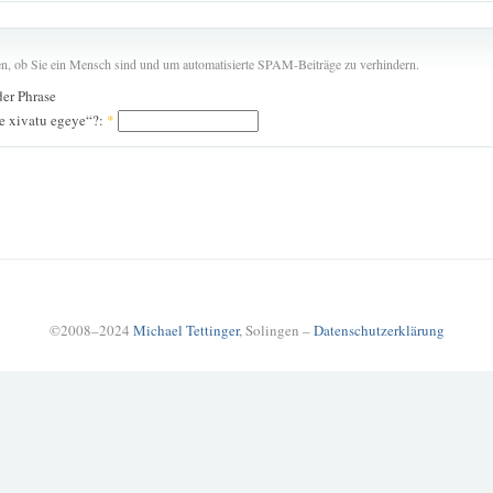
len, ob Sie ein Mensch sind und um automatisierte SPAM-Beiträge zu verhindern.
der Phrase
e xivatu egeye“?:
*
©2008–2024
Michael Tettinger
, Solingen –
Datenschutzerklärung