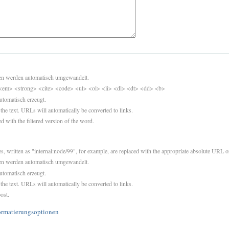
sen werden automatisch umgewandelt.
<em> <strong> <cite> <code> <ul> <ol> <li> <dl> <dt> <dd> <b>
utomatisch erzeugt.
 the text. URLs will automatically be converted to links.
d with the filtered version of the word.
es, written as "internal:node/99", for example, are replaced with the appropriate absolute URL or
sen werden automatisch umgewandelt.
utomatisch erzeugt.
 the text. URLs will automatically be converted to links.
ost.
ormatierungsoptionen