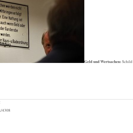
Geld und Wertsachen:
Schild
:
ck/4308