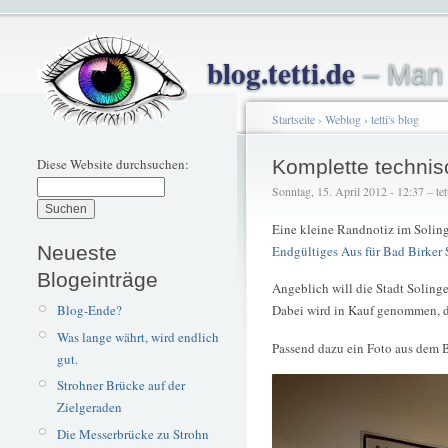
blog.tetti.de
– Man 
Startseite
›
Weblog
›
tetti's blog
Diese Website durchsuchen:
Komplette techni
Sonntag, 15. April 2012 - 12:37 – tet
Eine kleine Randnotiz im Soling
Neueste
Endgültiges Aus für Bad Birker 
Blogeinträge
Angeblich will die Stadt Solinge
Blog-Ende?
Dabei wird in Kauf genommen, da
Was lange währt, wird endlich
Passend dazu ein Foto aus dem B
gut.
Strohner Brücke auf der
Zielgeraden
Die Messerbrücke zu Strohn