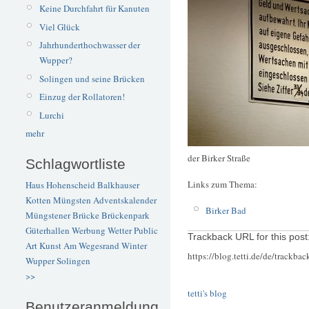
Keine Durchfahrt für Kanuten
Viel Glück
Jahrhunderthochwasser der
Wupper?
Solingen und seine Brücken
Einzug der Rollatoren!
Lurchi
mehr
der Birker Straße
Schlagwortliste
Links zum Thema:
Haus Hohenscheid
Balkhauser
Kotten
Müngsten
Adventskalender
Birker Bad
Müngstener Brücke
Brückenpark
Güterhallen
Werbung
Wetter
Public
Trackback URL for this post
Art
Kunst
Am Wegesrand
Winter
https://blog.tetti.de/de/trackba
Wupper
Solingen
>>
tetti's blog
Benutzeranmeldung