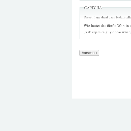
CAPTCHA
Diese Frage dient dazu festzustel
Wie lautet das fünfte Wort in 
„xak eqamita guy obow uwaq