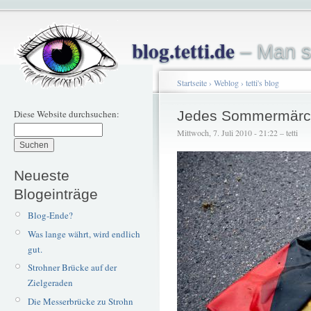
blog.tetti.de
– Man s
Startseite
›
Weblog
›
tetti's blog
Diese Website durchsuchen:
Jedes Sommermärch
Mittwoch, 7. Juli 2010 - 21:22 – tetti
Neueste
Blogeinträge
Blog-Ende?
Was lange währt, wird endlich
gut.
Strohner Brücke auf der
Zielgeraden
Die Messerbrücke zu Strohn