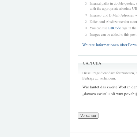
Internal paths in double quotes, 
with the appropriate absolute URL
Internet- und E-Mail-Adressen 
Zeilen und Absätze werden autom
You can use
BBCode
tags in the
Images can be added to this post
Weitere Informationen über Form
CAPTCHA
Diese Frage dient dazu festzustellen
Beiträge zu verhindern.
Wie lautet das zweite Wort in de
„daxozo ewisulu oli wux povabij