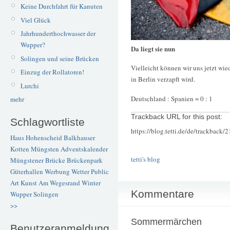
Keine Durchfahrt für Kanuten
Viel Glück
Jahrhunderthochwasser der
Wupper?
Da liegt sie nun
Solingen und seine Brücken
Vielleicht können wir uns jetzt wie
Einzug der Rollatoren!
in Berlin verzapft wird.
Lurchi
Deutschland : Spanien = 0 : 1
mehr
Trackback URL for this post:
Schlagwortliste
https://blog.tetti.de/de/trackback/
Haus Hohenscheid
Balkhauser
Kotten
Müngsten
Adventskalender
tetti's blog
Müngstener Brücke
Brückenpark
Güterhallen
Werbung
Wetter
Public
Art
Kunst
Am Wegesrand
Winter
Kommentare
Wupper
Solingen
>>
Sommermärchen
Benutzeranmeldung