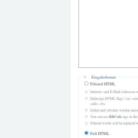
Eingabeformat
Filtered HTML
Internet- und E-Mail-Adressen 
Zulässige HTML-Tags: <a> <em>
<dd> <b>
Zeilen und Absätze werden autom
You can use
BBCode
tags in the
Filtered words will be replaced w
Full HTML