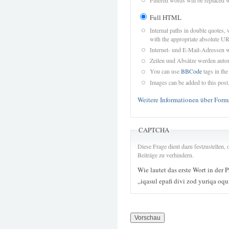
Full HTML
Internal paths in double quotes, 
with the appropriate absolute URL
Internet- und E-Mail-Adressen 
Zeilen und Absätze werden autom
You can use
BBCode
tags in the
Images can be added to this post
Weitere Informationen über Form
CAPTCHA
Diese Frage dient dazu festzustellen
Beiträge zu verhindern.
Wie lautet das erste Wort in der 
„iqasul epafi divi zod yuriqa o