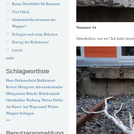
Keine Durchfahrt für Kanuten
Viel Glück
Jahrhunderthochwasser der
Wupper?
Nummer 16
Solingen und seine Brücken
Güterhallen, nur wo? Ich habe heut
Einzug der Rollatoren!
Lurchi
mehr
Schlagwortliste
Haus Hohenscheid
Balkhauser
Kotten
Müngsten
Adventskalender
Müngstener Brücke
Brückenpark
Güterhallen
Werbung
Wetter
Public
Art
Kunst
Am Wegesrand
Winter
Wupper
Solingen
>>
Benutzeranmeldung