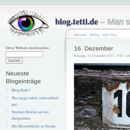
blog.tetti.de
– Man s
Startseite
›
Weblog
›
tetti's blog
Diese Website durchsuchen:
16. Dezember
Sonntag, 16. Dezember 2012 - 0:04 – tet
Neueste
Blogeinträge
Blog-Ende?
Was lange währt, wird endlich
gut.
Strohner Brücke auf der
Zielgeraden
Die Messerbrücke zu Strohn