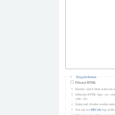
Eingabeformat
Filtered HTML
Internet- und E-Mail-Adressen 
Zulässige HTML-Tags: <a> <em>
<dd> <b>
Zeilen und Absätze werden autom
You can use
BBCode
tags in the
Filtered words will be replaced w