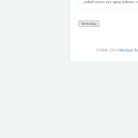
„rohid oteziv cey epeq xohoric 
©2008–2024
Michael Te