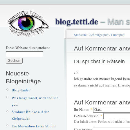
blog.tetti.de
– Man s
Startseite
›
Schmirgelpott / Limmpott
Diese Website durchsuchen:
Auf Kommentar ant
Du sprichst in Rätseln
:-)
Neueste
Ich gestalte seit meiner Jugend ke
Blogeinträge
es damals nicht auf meinem Eisenba
Blog-Ende?
Was lange währt, wird endlich
Auf Kommentar ant
gut.
Ihr Name:
*
Strohner Brücke auf der
E-Mail-Adresse:
*
Zielgeraden
Der Inhalt dieses Feldes wird nicht öffen
Die Messerbrücke zu Strohn
Homepage: