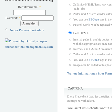
Zulässige HTML-Tags: <a> <em>
Benutzername:
*
<dd> <b>
Zeilen und Absätze werden autom
Passwort:
*
You can use
BBCode
tags in the
Filtered words will be replaced w
Neues Passwort anfordern
Full HTML
Internal paths in double quotes, 
with the appropriate absolute URL
Internet- und E-Mail-Adressen 
Zeilen und Absätze werden autom
You can use
BBCode
tags in the
Images can be added to this post
Weitere Informationen über Form
CAPTCHA
Diese Frage dient dazu festzustellen
Beiträge zu verhindern.
Wie lautet das siebente Wort in 