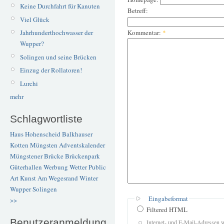
Keine Durchfahrt für Kanuten
Betreff:
Viel Glück
Kommentar:
*
Jahrhunderthochwasser der
Wupper?
Solingen und seine Brücken
Einzug der Rollatoren!
Lurchi
mehr
Schlagwortliste
Haus Hohenscheid
Balkhauser
Kotten
Müngsten
Adventskalender
Müngstener Brücke
Brückenpark
Güterhallen
Werbung
Wetter
Public
Art
Kunst
Am Wegesrand
Winter
Wupper
Solingen
Eingabeformat
>>
Filtered HTML
Benutzeranmeldung
Internet- und E-Mail-Adressen 