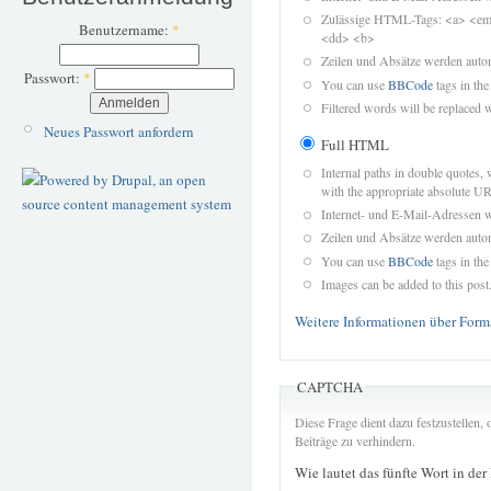
Zulässige HTML-Tags: <a> <em>
Benutzername:
*
<dd> <b>
Zeilen und Absätze werden autom
Passwort:
*
You can use
BBCode
tags in the
Filtered words will be replaced w
Neues Passwort anfordern
Full HTML
Internal paths in double quotes, 
with the appropriate absolute URL
Internet- und E-Mail-Adressen 
Zeilen und Absätze werden autom
You can use
BBCode
tags in the
Images can be added to this post
Weitere Informationen über Form
CAPTCHA
Diese Frage dient dazu festzustellen
Beiträge zu verhindern.
Wie lautet das fünfte Wort in der