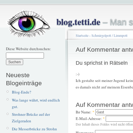
blog.tetti.de
– Man s
Startseite
›
Schmirgelpott / Limmpott
Diese Website durchsuchen:
Auf Kommentar ant
Du sprichst in Rätseln
:-)
Neueste
Ich gestalte seit meiner Jugend ke
Blogeinträge
es damals nicht auf meinem Eisenba
Blog-Ende?
Was lange währt, wird endlich
Auf Kommentar ant
gut.
Ihr Name:
*
Strohner Brücke auf der
E-Mail-Adresse:
*
Zielgeraden
Der Inhalt dieses Feldes wird nicht öffen
Die Messerbrücke zu Strohn
Homepage: