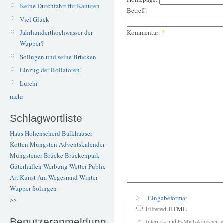
Keine Durchfahrt für Kanuten
Betreff:
Viel Glück
Kommentar:
*
Jahrhunderthochwasser der
Wupper?
Solingen und seine Brücken
Einzug der Rollatoren!
Lurchi
mehr
Schlagwortliste
Haus Hohenscheid
Balkhauser
Kotten
Müngsten
Adventskalender
Müngstener Brücke
Brückenpark
Güterhallen
Werbung
Wetter
Public
Art
Kunst
Am Wegesrand
Winter
Wupper
Solingen
Eingabeformat
>>
Filtered HTML
Benutzeranmeldung
Internet- und E-Mail-Adressen 