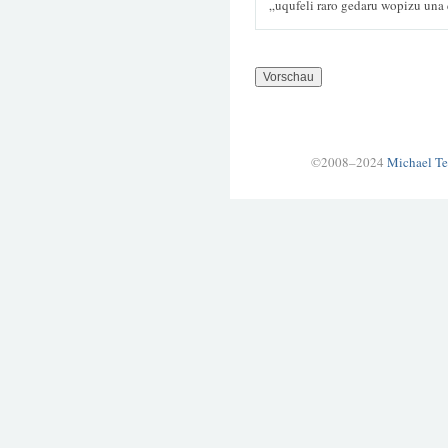
„uqufeli raro gedaru wopizu un
©2008–2024
Michael Te