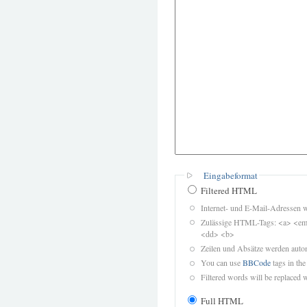
Eingabeformat
Filtered HTML
Internet- und E-Mail-Adressen 
Zulässige HTML-Tags: <a> <em>
<dd> <b>
Zeilen und Absätze werden autom
You can use
BBCode
tags in the
Filtered words will be replaced w
Full HTML