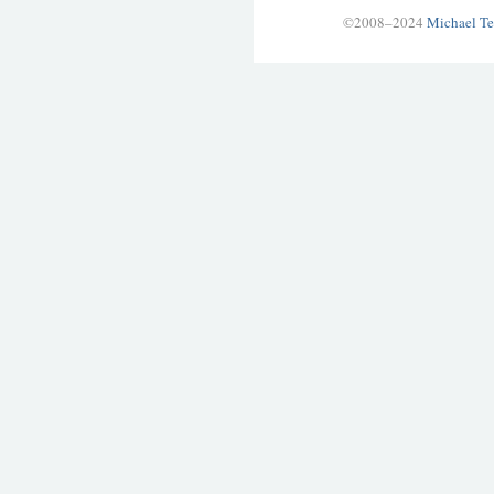
©2008–2024
Michael Te