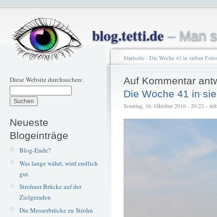
blog.tetti.de
– Man s
Startseite
›
Die Woche 41 in sieben Foto
Diese Website durchsuchen:
Auf Kommentar ant
Die Woche 41 in si
Sonntag, 16. Oktober 2016 - 20:22 – tett
Neueste
Blogeinträge
Blog-Ende?
Was lange währt, wird endlich
gut.
Strohner Brücke auf der
Zielgeraden
Die Messerbrücke zu Strohn