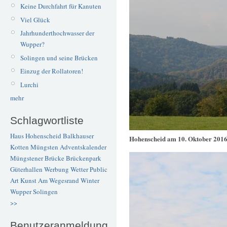
Keine Durchfahrt für Kanuten
Viel Glück
Jahrhunderthochwasser der
Wupper?
Solingen und seine Brücken
Einzug der Rollatoren!
Lurchi
mehr
Schlagwortliste
Haus Hohenscheid
Balkhauser
Hohenscheid am 10. Oktober 201
Kotten
Müngsten
Adventskalender
Müngstener Brücke
Brückenpark
Güterhallen
Werbung
Wetter
Public
Art
Kunst
Am Wegesrand
Winter
Wupper
Solingen
>>
Benutzeranmeldung