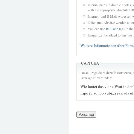
Internal paths in double quotes, 
with the appropriate absolute URL
Internet- und E-Mail-Adressen 
Zeilen und Absätze werden autom
You can use
BBCode
tags in the
Images can be added to this post
Weitere Informationen über Form
CAPTCHA
Diese Frage dient dazu festzustellen
Beiträge zu verhindern.
Wie lautet das vierte Wort in der
„apo ipizo ipo vubixa ezafada u