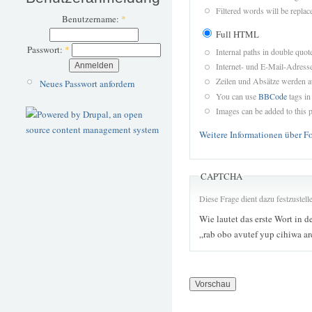
Filtered words will be replace
Benutzername:
*
Full HTML
Passwort:
*
Internal paths in double quot
Internet- und E-Mail-Adres
Zeilen und Absätze werden a
Neues Passwort anfordern
You can use
BBCode
tags in
Images can be added to this p
Weitere Informationen über F
CAPTCHA
Diese Frage dient dazu festzustel
Wie lautet das erste Wort in d
„rab obo avutef yup cihiwa 