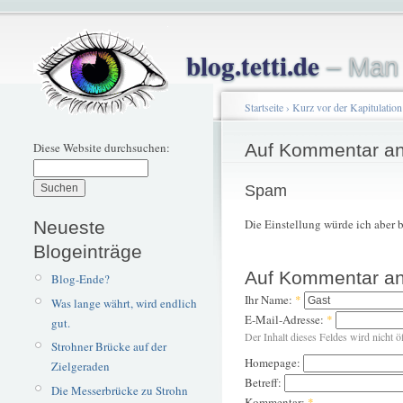
blog.tetti.de
– Man 
Startseite
›
Kurz vor der Kapitulation
Diese Website durchsuchen:
Auf Kommentar an
Spam
Die Einstellung würde ich aber 
Neueste
Blogeinträge
Auf Kommentar an
Blog-Ende?
Ihr Name:
*
Was lange währt, wird endlich
E-Mail-Adresse:
*
gut.
Der Inhalt dieses Feldes wird nicht ö
Strohner Brücke auf der
Homepage:
Zielgeraden
Betreff:
Die Messerbrücke zu Strohn
Kommentar:
*