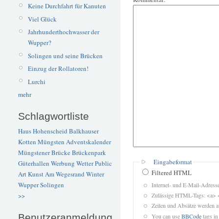
Keine Durchfahrt für Kanuten
Viel Glück
Jahrhunderthochwasser der
Wupper?
Solingen und seine Brücken
Einzug der Rollatoren!
Lurchi
mehr
Schlagwortliste
Haus Hohenscheid
Balkhauser
Kotten
Müngsten
Adventskalender
Müngstener Brücke
Brückenpark
Eingabeformat
Güterhallen
Werbung
Wetter
Public
Filtered HTML
Art
Kunst
Am Wegesrand
Winter
Wupper
Solingen
Internet- und E-Mail-Adres
Zulässige HTML-Tags: <a> 
>>
Zeilen und Absätze werden a
Benutzeranmeldung
You can use
BBCode
tags in