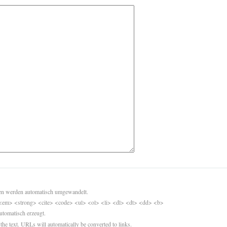
sen werden automatisch umgewandelt.
<em> <strong> <cite> <code> <ul> <ol> <li> <dl> <dt> <dd> <b>
utomatisch erzeugt.
 the text. URLs will automatically be converted to links.