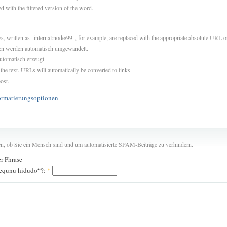
d with the filtered version of the word.
es, written as "internal:node/99", for example, are replaced with the appropriate absolute URL or
sen werden automatisch umgewandelt.
utomatisch erzeugt.
 the text. URLs will automatically be converted to links.
ost.
ormatierungsoptionen
len, ob Sie ein Mensch sind und um automatisierte SPAM-Beiträge zu verhindern.
er Phrase
arequnu hidudo“?:
*