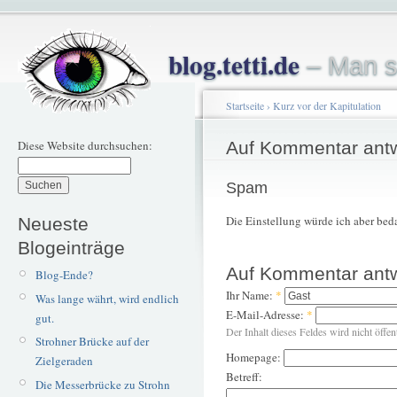
blog.tetti.de
– Man s
Startseite
›
Kurz vor der Kapitulation
Diese Website durchsuchen:
Auf Kommentar ant
Spam
Die Einstellung würde ich aber bed
Neueste
Blogeinträge
Auf Kommentar ant
Blog-Ende?
Ihr Name:
*
Was lange währt, wird endlich
E-Mail-Adresse:
*
gut.
Der Inhalt dieses Feldes wird nicht öffen
Strohner Brücke auf der
Homepage:
Zielgeraden
Betreff:
Die Messerbrücke zu Strohn