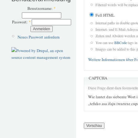
Filtered words will be replace
Benutzername:
*
Full HTML
Passwort:
*
Internal paths in double quot
Internet- und E-Mail-Adres
Zeilen und Absätze werden a
Neues Passwort anfordern
You can use
BBCode
tags in
Images can be added to this p
Weitere Informationen über F
CAPTCHA
Diese Frage dient dazu festzustel
Wie lautet das siebente Wort 
„tefuko asa ifaju iwazuxe cup