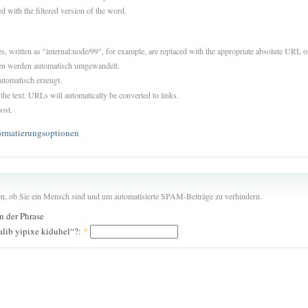
d with the filtered version of the word.
es, written as "internal:node/99", for example, are replaced with the appropriate absolute URL or
sen werden automatisch umgewandelt.
utomatisch erzeugt.
 the text. URLs will automatically be converted to links.
ost.
ormatierungsoptionen
len, ob Sie ein Mensch sind und um automatisierte SPAM-Beiträge zu verhindern.
in der Phrase
alib yipixe kiduhel“?:
*