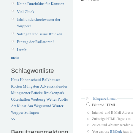
Keine Durchfahrt für Kanuten
Viel Glück
Jahrhunderthochwasser der
Wupper?
Solingen und seine Brücken
Einzug der Rollatoren!
Lurchi
mehr
Schlagwortliste
Haus Hohenscheid
Balkhauser
Kotten
Müngsten
Adventskalender
Müngstener Brücke
Brückenpark
Eingabeformat
Güterhallen
Werbung
Wetter
Public
Filtered HTML
Art
Kunst
Am Wegesrand
Winter
Wupper
Solingen
Internet- und E-Mail-Adres
Zulässige HTML-Tags: <a> 
>>
Zeilen und Absätze werden a
Benutzeranmeldung
You can use
BBCode
tags in