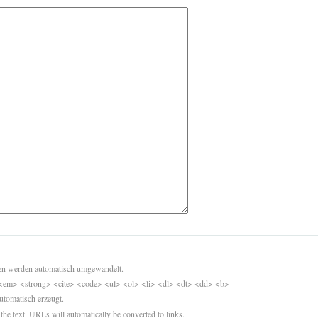
sen werden automatisch umgewandelt.
<em> <strong> <cite> <code> <ul> <ol> <li> <dl> <dt> <dd> <b>
utomatisch erzeugt.
 the text. URLs will automatically be converted to links.