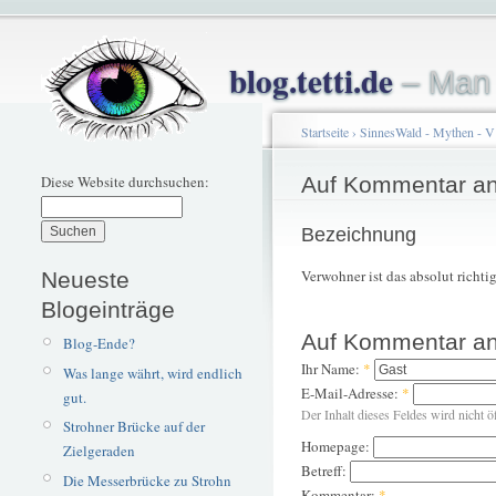
blog.tetti.de
– Man 
Startseite
›
SinnesWald - Mythen - V
Diese Website durchsuchen:
Auf Kommentar an
Bezeichnung
Verwohner ist das absolut richt
Neueste
Blogeinträge
Auf Kommentar an
Blog-Ende?
Ihr Name:
*
Was lange währt, wird endlich
E-Mail-Adresse:
*
gut.
Der Inhalt dieses Feldes wird nicht ö
Strohner Brücke auf der
Homepage:
Zielgeraden
Betreff:
Die Messerbrücke zu Strohn
Kommentar:
*