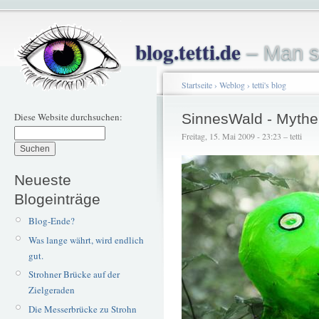
blog.tetti.de
– Man s
Startseite
›
Weblog
›
tetti's blog
Diese Website durchsuchen:
SinnesWald - Mythe
Freitag, 15. Mai 2009 - 23:23 – tetti
Neueste
Blogeinträge
Blog-Ende?
Was lange währt, wird endlich
gut.
Strohner Brücke auf der
Zielgeraden
Die Messerbrücke zu Strohn