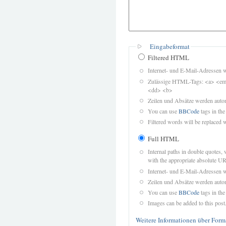
Eingabeformat
Filtered HTML
Internet- und E-Mail-Adressen 
Zulässige HTML-Tags: <a> <em>
<dd> <b>
Zeilen und Absätze werden autom
You can use
BBCode
tags in the
Filtered words will be replaced w
Full HTML
Internal paths in double quotes, 
with the appropriate absolute URL
Internet- und E-Mail-Adressen 
Zeilen und Absätze werden autom
You can use
BBCode
tags in the
Images can be added to this post
Weitere Informationen über Form