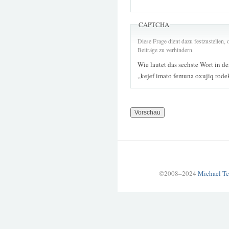
CAPTCHA
Diese Frage dient dazu festzustellen
Beiträge zu verhindern.
Wie lautet das sechste Wort in d
„kejef imato femuna oxujiq rode
©2008–2024
Michael Te