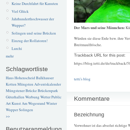
Keine Durchfahrt für Kanuten
Viel Glück
Jahrhunderthochwasser der
Wupper?
Der Mars und seine Männchen:
Kü
Solingen und seine Brücken
Würden sie diese Erde bzw. ihre Ve
Einzug der Rollatoren!
Breitmaulfrösche.
Lurchi
Trackback URL for this post:
mehr
https://blog.tetti.de/de/trackback/
Schlagwortliste
Haus Hohenscheid
Balkhauser
tetti's blog
Kotten
Müngsten
Adventskalender
Müngstener Brücke
Brückenpark
Güterhallen
Werbung
Wetter
Public
Kommentare
Art
Kunst
Am Wegesrand
Winter
Wupper
Solingen
Bezeichnung
>>
Verwohner ist das absolut richtige
Benutzeranmeldung