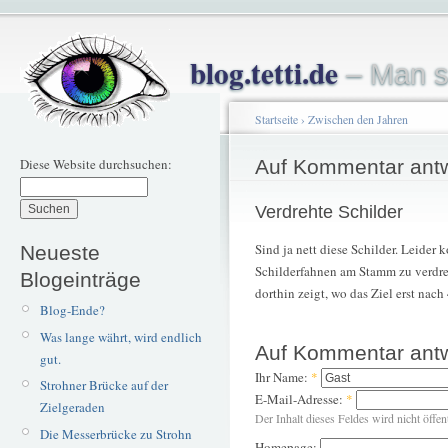
blog.tetti.de
– Man s
Startseite
›
Zwischen den Jahren
Diese Website durchsuchen:
Auf Kommentar ant
Verdrehte Schilder
Sind ja nett diese Schilder. Leider
Neueste
Schilderfahnen am Stamm zu verdre
Blogeinträge
dorthin zeigt, wo das Ziel erst nac
Blog-Ende?
Was lange währt, wird endlich
Auf Kommentar ant
gut.
Ihr Name:
*
Strohner Brücke auf der
E-Mail-Adresse:
*
Zielgeraden
Der Inhalt dieses Feldes wird nicht öffen
Die Messerbrücke zu Strohn
Homepage: