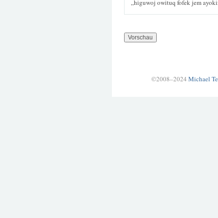
„higuwoj owituq fofek jem ayoki
©2008–2024
Michael Te