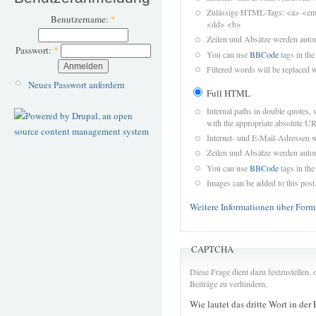
Zulässige HTML-Tags: <a> <em>
Benutzername:
*
<dd> <b>
Zeilen und Absätze werden autom
Passwort:
*
You can use
BBCode
tags in the
Filtered words will be replaced w
Neues Passwort anfordern
Full HTML
Internal paths in double quotes, 
with the appropriate absolute URL
Internet- und E-Mail-Adressen 
Zeilen und Absätze werden autom
You can use
BBCode
tags in the
Images can be added to this post
Weitere Informationen über Form
CAPTCHA
Diese Frage dient dazu festzustellen
Beiträge zu verhindern.
Wie lautet das dritte Wort in der