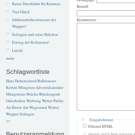
Keine Durchfahrt für Kanuten
Betreff:
Viel Glück
Kommentar:
*
Jahrhunderthochwasser der
Wupper?
Solingen und seine Brücken
Einzug der Rollatoren!
Lurchi
mehr
Schlagwortliste
Haus Hohenscheid
Balkhauser
Kotten
Müngsten
Adventskalender
Müngstener Brücke
Brückenpark
Güterhallen
Werbung
Wetter
Public
Art
Kunst
Am Wegesrand
Winter
Wupper
Solingen
Eingabeformat
>>
Filtered HTML
Benutzeranmeldung
Internet- und E-Mail-Adressen 