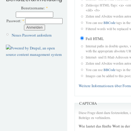
Zulässige HTML-Tags: <a> <em>
Benutzername:
*
<dd> <b>
Zeilen und Absätze werden autom
Passwort:
*
You can use
BBCode
tags in the
Filtered words will be replaced w
Neues Passwort anfordern
Full HTML
Internal paths in double quotes, 
with the appropriate absolute URL
Internet- und E-Mail-Adressen 
Zeilen und Absätze werden autom
You can use
BBCode
tags in the
Images can be added to this post
Weitere Informationen über Form
CAPTCHA
Diese Frage dient dazu festzustellen
Beiträge zu verhindern.
Wie lautet das fünfte Wort in der