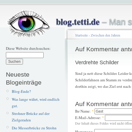
blog.tetti.de
– Man s
Startseite
›
Zwischen den Jahren
Diese Website durchsuchen:
Auf Kommentar ant
Verdrehte Schilder
Sind ja nett diese Schilder. Leider
Neueste
Schilderfahnen am Stamm zu verdre
Blogeinträge
dorthin zeigt, wo das Ziel erst nac
Blog-Ende?
Was lange währt, wird endlich
Auf Kommentar ant
gut.
Ihr Name:
*
Strohner Brücke auf der
E-Mail-Adresse:
*
Zielgeraden
Der Inhalt dieses Feldes wird nicht öffen
Die Messerbrücke zu Strohn
Homepage: