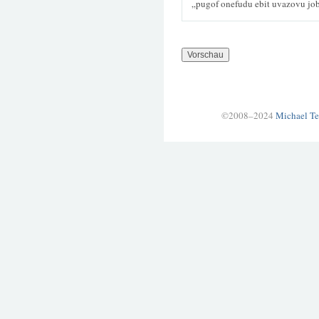
„pugof onefudu ebit uvazovu jo
©2008–2024
Michael Te