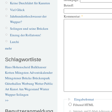
Keine Durchfahrt für Kanuten
Betreff:
Viel Glück
Kommentar:
*
Jahrhunderthochwasser der
Wupper?
Solingen und seine Brücken
Einzug der Rollatoren!
Lurchi
mehr
Schlagwortliste
Haus Hohenscheid
Balkhauser
Kotten
Müngsten
Adventskalender
Müngstener Brücke
Brückenpark
Güterhallen
Werbung
Wetter
Public
Art
Kunst
Am Wegesrand
Winter
Wupper
Solingen
Eingabeformat
>>
Filtered HTML
Benutzeranmeldung
Internet- und E-Mail-Adressen 