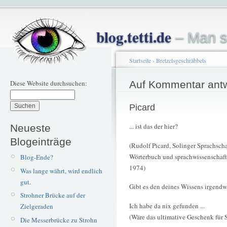
blog.tetti.de
– Man s
Startseite
›
Bretzelsgeschräbbels
Diese Website durchsuchen:
Auf Kommentar ant
Picard
... ist das der hier?
Neueste
Blogeinträge
(Rudolf Picard, Solinger Sprachscha
Wörterbuch und sprachwissenschaft
Blog-Ende?
1974)
Was lange währt, wird endlich
gut.
Gibt es den deines Wissens irgendw
Strohner Brücke auf der
Ich habe da nix gefunden ...
Zielgeraden
(Wäre das ultimative Geschenk für 
Die Messerbrücke zu Strohn