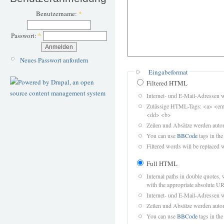
Benutzername:
*
Passwort:
*
Neues Passwort anfordern
Eingabeformat
Filtered HTML
Internet- und E-Mail-Adressen 
Zulässige HTML-Tags: <a> <em>
<dd> <b>
Zeilen und Absätze werden autom
You can use
BBCode
tags in the
Filtered words will be replaced w
Full HTML
Internal paths in double quotes, 
with the appropriate absolute URL
Internet- und E-Mail-Adressen 
Zeilen und Absätze werden autom
You can use
BBCode
tags in the