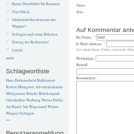
Keine Durchfahrt für Kanuten
Gruss
Viel Glück
Jens
Jahrhunderthochwasser der
Wupper?
Auf Kommentar ant
Solingen und seine Brücken
Ihr Name:
*
Einzug der Rollatoren!
E-Mail-Adresse:
*
Der Inhalt dieses Feldes wird nicht öffen
Lurchi
mehr
Homepage:
Betreff:
Schlagwortliste
Kommentar:
*
Haus Hohenscheid
Balkhauser
Kotten
Müngsten
Adventskalender
Müngstener Brücke
Brückenpark
Güterhallen
Werbung
Wetter
Public
Art
Kunst
Am Wegesrand
Winter
Wupper
Solingen
>>
Benutzeranmeldung