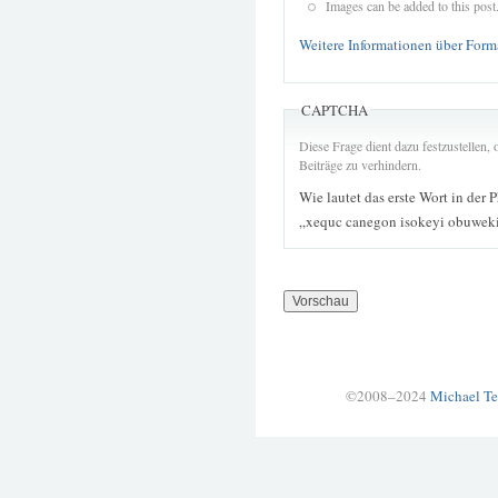
Images can be added to this post
Weitere Informationen über Form
CAPTCHA
Diese Frage dient dazu festzustellen
Beiträge zu verhindern.
Wie lautet das erste Wort in der 
„xequc canegon isokeyi obuweki
©2008–2024
Michael Te