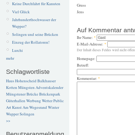
Keine Durchfahrt für Kanuten
Gruss
Viel Glück
Jens
Jahrhunderthochwasser der
Wupper?
Auf Kommentar ant
Solingen und seine Brücken
Ihr Name:
*
Einzug der Rollatoren!
E-Mail-Adresse:
*
Der Inhalt dieses Feldes wird nicht öffen
Lurchi
mehr
Homepage:
Betreff:
Schlagwortliste
Kommentar:
*
Haus Hohenscheid
Balkhauser
Kotten
Müngsten
Adventskalender
Müngstener Brücke
Brückenpark
Güterhallen
Werbung
Wetter
Public
Art
Kunst
Am Wegesrand
Winter
Wupper
Solingen
>>
Benutzeranmeldung