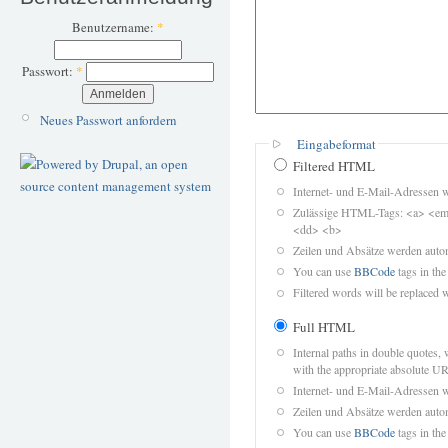
Benutzername:
*
Passwort:
*
Neues Passwort anfordern
Eingabeformat
Filtered HTML
Internet- und E-Mail-Adressen 
Zulässige HTML-Tags: <a> <em>
<dd> <b>
Zeilen und Absätze werden autom
You can use
BBCode
tags in the
Filtered words will be replaced w
Full HTML
Internal paths in double quotes, 
with the appropriate absolute URL
Internet- und E-Mail-Adressen 
Zeilen und Absätze werden autom
You can use
BBCode
tags in the