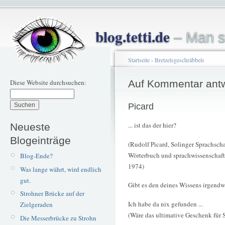
blog.tetti.de
– Man s
Startseite
›
Bretzelsgeschräbbels
Diese Website durchsuchen:
Auf Kommentar ant
Picard
... ist das der hier?
Neueste
Blogeinträge
(Rudolf Picard, Solinger Sprachscha
Wörterbuch und sprachwissenschaft
Blog-Ende?
1974)
Was lange währt, wird endlich
gut.
Gibt es den deines Wissens irgendw
Strohner Brücke auf der
Ich habe da nix gefunden ...
Zielgeraden
(Wäre das ultimative Geschenk für 
Die Messerbrücke zu Strohn