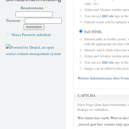
<dd> <b>
Benutzername:
*
Zeilen und Absätze werden autom
You can use
BBCode
tags in the
Passwort:
*
Filtered words will be replaced w
Full HTML
Neues Passwort anfordern
Internal paths in double quotes, 
with the appropriate absolute URL
Internet- und E-Mail-Adressen 
Zeilen und Absätze werden autom
You can use
BBCode
tags in the
Images can be added to this post
Weitere Informationen über Form
CAPTCHA
Diese Frage dient dazu festzustellen
Beiträge zu verhindern.
Wie lautet das vierte Wort in der
„inocid qaw buv xenuto iniji igi