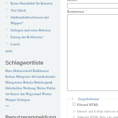
Keine Durchfahrt für Kanuten
Viel Glück
Kommentar:
*
Jahrhunderthochwasser der
Wupper?
Solingen und seine Brücken
Einzug der Rollatoren!
Lurchi
mehr
Schlagwortliste
Haus Hohenscheid
Balkhauser
Kotten
Müngsten
Adventskalender
Müngstener Brücke
Brückenpark
Güterhallen
Werbung
Wetter
Public
Art
Kunst
Am Wegesrand
Winter
Eingabeformat
Wupper
Solingen
Filtered HTML
>>
Internet- und E-Mail-Adressen 
Benutzeranmeldung
Zulässige HTML-Tags: <a> <em>