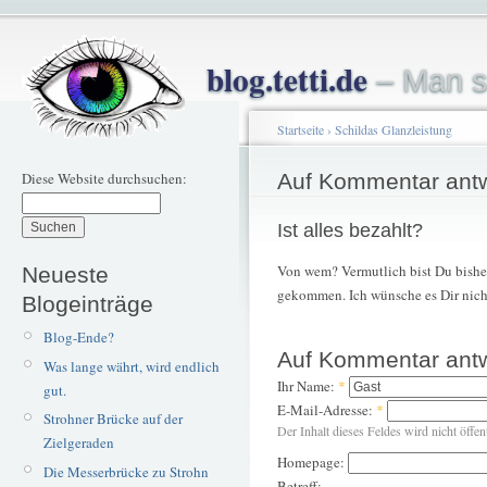
blog.tetti.de
– Man s
Startseite
›
Schildas Glanzleistung
Diese Website durchsuchen:
Auf Kommentar ant
Ist alles bezahlt?
Von wem? Vermutlich bist Du bishe
Neueste
gekommen. Ich wünsche es Dir nich
Blogeinträge
Blog-Ende?
Auf Kommentar ant
Was lange währt, wird endlich
Ihr Name:
*
gut.
E-Mail-Adresse:
*
Strohner Brücke auf der
Der Inhalt dieses Feldes wird nicht öffen
Zielgeraden
Homepage:
Die Messerbrücke zu Strohn
Betreff: