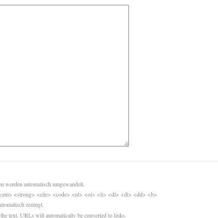
sen werden automatisch umgewandelt.
<em> <strong> <cite> <code> <ul> <ol> <li> <dl> <dt> <dd> <b>
utomatisch erzeugt.
 the text. URLs will automatically be converted to links.