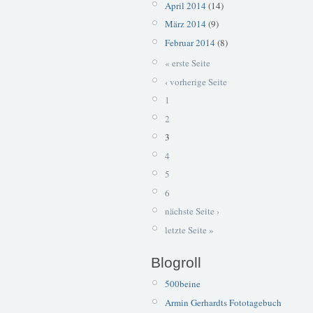
April 2014
(14)
März 2014
(9)
Februar 2014
(8)
« erste Seite
‹ vorherige Seite
1
2
3
4
5
6
nächste Seite ›
letzte Seite »
Blogroll
500beine
Armin Gerhardts Fototagebuch