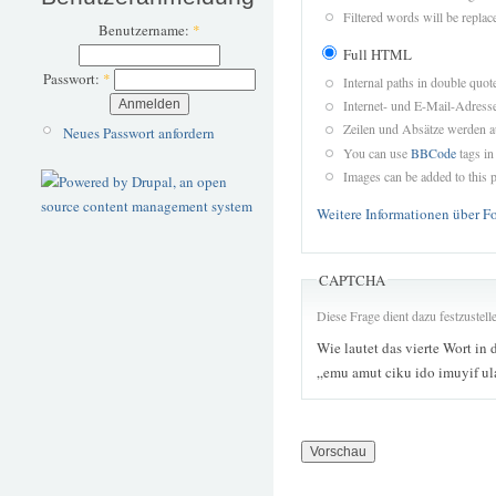
Filtered words will be replace
Benutzername:
*
Full HTML
Passwort:
*
Internal paths in double quot
Internet- und E-Mail-Adres
Zeilen und Absätze werden a
Neues Passwort anfordern
You can use
BBCode
tags in
Images can be added to this p
Weitere Informationen über F
CAPTCHA
Diese Frage dient dazu festzustel
Wie lautet das vierte Wort in 
„emu amut ciku ido imuyif u