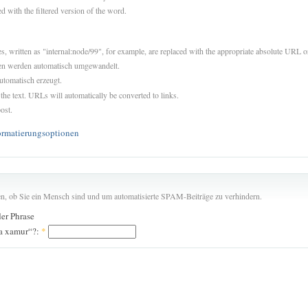
d with the filtered version of the word.
es, written as "internal:node/99", for example, are replaced with the appropriate absolute URL or
sen werden automatisch umgewandelt.
utomatisch erzeugt.
 the text. URLs will automatically be converted to links.
ost.
ormatierungsoptionen
len, ob Sie ein Mensch sind und um automatisierte SPAM-Beiträge zu verhindern.
der Phrase
la xamur“?:
*