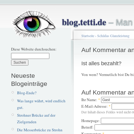
blog.tetti.de
– Man 
Startseite
›
Schildas Glanzleistung
Diese Website durchsuchen:
Auf Kommentar an
Ist alles bezahlt?
Von wem? Vermutlich bist Du bi
Neueste
Blogeinträge
Auf Kommentar an
Blog-Ende?
Ihr Name:
*
Was lange währt, wird endlich
E-Mail-Adresse:
*
gut.
Der Inhalt dieses Feldes wird nicht ö
Strohner Brücke auf der
Homepage:
Zielgeraden
Betreff:
Die Messerbrücke zu Strohn
Kommentar:
*