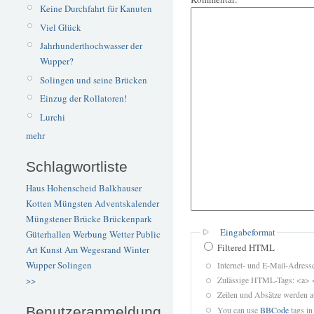
Keine Durchfahrt für Kanuten
Viel Glück
Jahrhunderthochwasser der
Wupper?
Solingen und seine Brücken
Einzug der Rollatoren!
Lurchi
mehr
Schlagwortliste
Haus Hohenscheid
Balkhauser
Kotten
Müngsten
Adventskalender
Müngstener Brücke
Brückenpark
Eingabeformat
Güterhallen
Werbung
Wetter
Public
Filtered HTML
Art
Kunst
Am Wegesrand
Winter
Wupper
Solingen
Internet- und E-Mail-Adres
Zulässige HTML-Tags: <a> 
>>
Zeilen und Absätze werden a
Benutzeranmeldung
You can use
BBCode
tags in