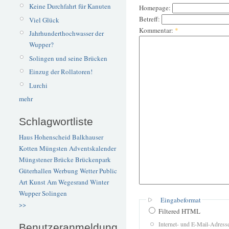
Keine Durchfahrt für Kanuten
Homepage:
Betreff:
Viel Glück
Kommentar:
*
Jahrhunderthochwasser der
Wupper?
Solingen und seine Brücken
Einzug der Rollatoren!
Lurchi
mehr
Schlagwortliste
Haus Hohenscheid
Balkhauser
Kotten
Müngsten
Adventskalender
Müngstener Brücke
Brückenpark
Güterhallen
Werbung
Wetter
Public
Art
Kunst
Am Wegesrand
Winter
Wupper
Solingen
Eingabeformat
>>
Filtered HTML
Internet- und E-Mail-Adres
Benutzeranmeldung