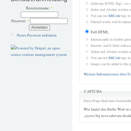
Zulässige HTML-Tags: <a> 
Benutzername:
*
Zeilen und Absätze werden a
You can use
BBCode
tags in
Passwort:
*
Filtered words will be replace
Full HTML
Neues Passwort anfordern
Internal paths in double quot
Internet- und E-Mail-Adres
Zeilen und Absätze werden a
You can use
BBCode
tags in
Images can be added to this p
Weitere Informationen über F
CAPTCHA
Diese Frage dient dazu festzustel
Wie lautet das fünfte Wort in 
„eyave bij xova edavara dosi