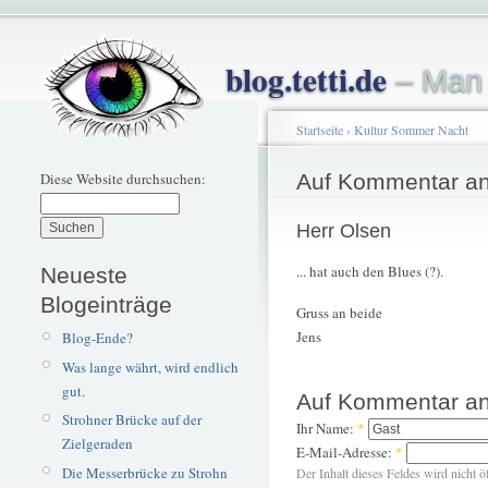
blog.tetti.de
– Man 
Startseite
›
Kultur Sommer Nacht
Diese Website durchsuchen:
Auf Kommentar an
Herr Olsen
... hat auch den Blues (?).
Neueste
Blogeinträge
Gruss an beide
Jens
Blog-Ende?
Was lange währt, wird endlich
gut.
Auf Kommentar an
Strohner Brücke auf der
Ihr Name:
*
Zielgeraden
E-Mail-Adresse:
*
Die Messerbrücke zu Strohn
Der Inhalt dieses Feldes wird nicht ö