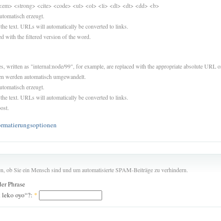
<em> <strong> <cite> <code> <ul> <ol> <li> <dl> <dt> <dd> <b>
utomatisch erzeugt.
 the text. URLs will automatically be converted to links.
d with the filtered version of the word.
es, written as "internal:node/99", for example, are replaced with the appropriate absolute URL or
sen werden automatisch umgewandelt.
utomatisch erzeugt.
 the text. URLs will automatically be converted to links.
ost.
ormatierungsoptionen
len, ob Sie ein Mensch sind und um automatisierte SPAM-Beiträge zu verhindern.
der Phrase
k leko oyo“?:
*