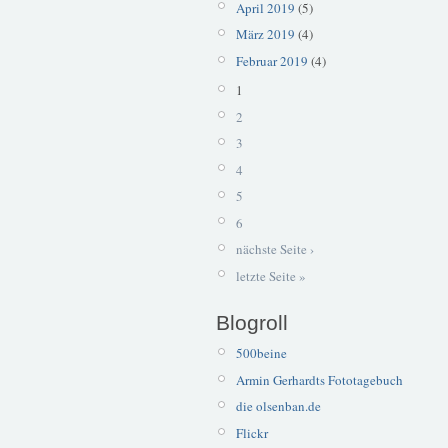
April 2019
(5)
März 2019
(4)
Februar 2019
(4)
1
2
3
4
5
6
nächste Seite ›
letzte Seite »
Blogroll
500beine
Armin Gerhardts Fototagebuch
die olsenban.de
Flickr