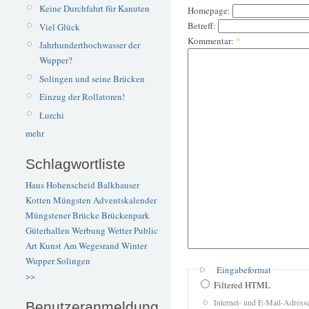
Keine Durchfahrt für Kanuten
Homepage:
Betreff:
Viel Glück
Kommentar:
*
Jahrhunderthochwasser der
Wupper?
Solingen und seine Brücken
Einzug der Rollatoren!
Lurchi
mehr
Schlagwortliste
Haus Hohenscheid
Balkhauser
Kotten
Müngsten
Adventskalender
Müngstener Brücke
Brückenpark
Güterhallen
Werbung
Wetter
Public
Art
Kunst
Am Wegesrand
Winter
Wupper
Solingen
Eingabeformat
>>
Filtered HTML
Internet- und E-Mail-Adres
Benutzeranmeldung