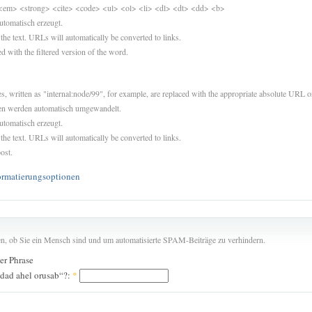
<em> <strong> <cite> <code> <ul> <ol> <li> <dl> <dt> <dd> <b>
utomatisch erzeugt.
 the text. URLs will automatically be converted to links.
d with the filtered version of the word.
es, written as "internal:node/99", for example, are replaced with the appropriate absolute URL or
sen werden automatisch umgewandelt.
utomatisch erzeugt.
 the text. URLs will automatically be converted to links.
ost.
ormatierungsoptionen
len, ob Sie ein Mensch sind und um automatisierte SPAM-Beiträge zu verhindern.
der Phrase
dad ahel orusab“?:
*