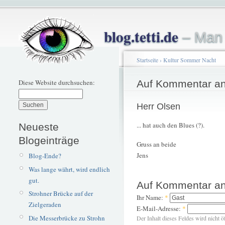
blog.tetti.de
– Man 
Startseite
›
Kultur Sommer Nacht
Diese Website durchsuchen:
Auf Kommentar an
Herr Olsen
... hat auch den Blues (?).
Neueste
Blogeinträge
Gruss an beide
Jens
Blog-Ende?
Was lange währt, wird endlich
gut.
Auf Kommentar an
Strohner Brücke auf der
Ihr Name:
*
Zielgeraden
E-Mail-Adresse:
*
Die Messerbrücke zu Strohn
Der Inhalt dieses Feldes wird nicht ö