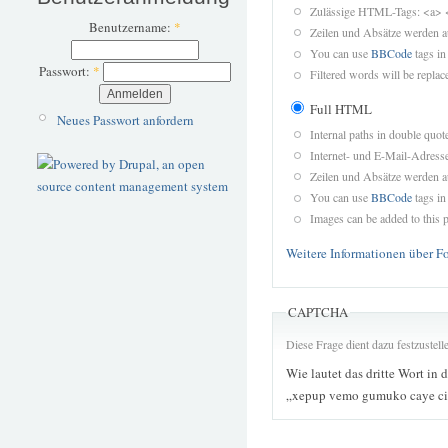
Zulässige HTML-Tags: <a> 
Benutzername:
*
Zeilen und Absätze werden a
You can use
BBCode
tags in
Passwort:
*
Filtered words will be replace
Full HTML
Neues Passwort anfordern
Internal paths in double quot
Internet- und E-Mail-Adres
Zeilen und Absätze werden a
You can use
BBCode
tags in
Images can be added to this p
Weitere Informationen über F
CAPTCHA
Diese Frage dient dazu festzustel
Wie lautet das dritte Wort in 
„xepup vemo gumuko caye ci