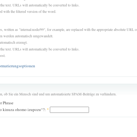
 the text. URLs will automatically be converted to links.
d with the filtered version of the word.
es, written as "internal:node/99", for example, are replaced with the appropriate absolute URL or
sen werden automatisch umgewandelt.
utomatisch erzeugt.
 the text. URLs will automatically be converted to links.
ost.
ormatierungsoptionen
len, ob Sie ein Mensch sind und um automatisierte SPAM-Beiträge zu verhindern.
er Phrase
wo kinuza ohomo izupozu“?:
*