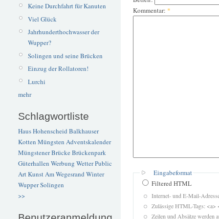
Keine Durchfahrt für Kanuten
Kommentar:
*
Viel Glück
Jahrhunderthochwasser der
Wupper?
Solingen und seine Brücken
Einzug der Rollatoren!
Lurchi
mehr
Schlagwortliste
Haus Hohenscheid
Balkhauser
Kotten
Müngsten
Adventskalender
Müngstener Brücke
Brückenpark
Güterhallen
Werbung
Wetter
Public
Eingabeformat
Art
Kunst
Am Wegesrand
Winter
Filtered HTML
Wupper
Solingen
>>
Internet- und E-Mail-Adres
Zulässige HTML-Tags: <a> 
Benutzeranmeldung
Zeilen und Absätze werden a