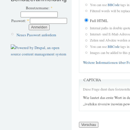
You can use
BBCode
tags in
Benutzername:
*
Filtered words will be replace
Full HTML
Passwort:
*
Internal paths in double quot
Internet- und E-Mail-Adres
Neues Passwort anfordern
Zeilen und Absätze werden a
You can use
BBCode
tags in
Images can be added to this p
Weitere Informationen über F
CAPTCHA
Diese Frage dient dazu festzustel
Wie lautet das erste Wort in d
„ivehiku rivoxiw ixowim pe