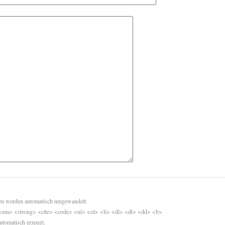
sen werden automatisch umgewandelt.
<em> <strong> <cite> <code> <ul> <ol> <li> <dl> <dt> <dd> <b>
utomatisch erzeugt.