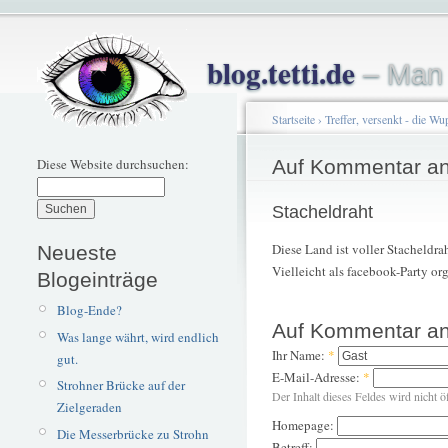
blog.tetti.de
– Man 
Startseite
›
Treffer, versenkt - die Wu
Diese Website durchsuchen:
Auf Kommentar an
Stacheldraht
Diese Land ist voller Stacheldrah
Neueste
Vielleicht als facebook-Party or
Blogeinträge
Blog-Ende?
Auf Kommentar an
Was lange währt, wird endlich
Ihr Name:
*
gut.
E-Mail-Adresse:
*
Strohner Brücke auf der
Der Inhalt dieses Feldes wird nicht ö
Zielgeraden
Homepage:
Die Messerbrücke zu Strohn
Betreff: