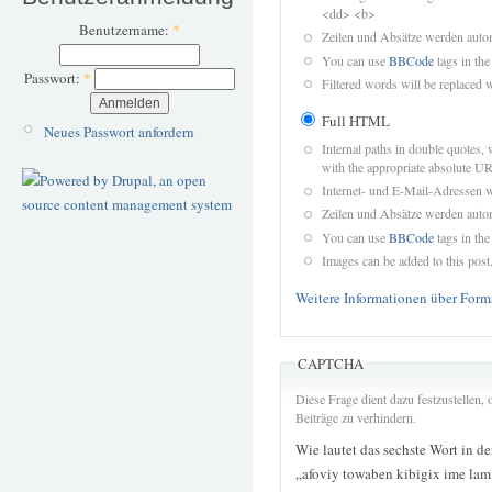
<dd> <b>
Benutzername:
*
Zeilen und Absätze werden autom
You can use
BBCode
tags in the
Passwort:
*
Filtered words will be replaced w
Full HTML
Neues Passwort anfordern
Internal paths in double quotes, 
with the appropriate absolute URL
Internet- und E-Mail-Adressen 
Zeilen und Absätze werden autom
You can use
BBCode
tags in the
Images can be added to this post
Weitere Informationen über Form
CAPTCHA
Diese Frage dient dazu festzustellen
Beiträge zu verhindern.
Wie lautet das sechste Wort in d
„afoviy towaben kibigix ime la