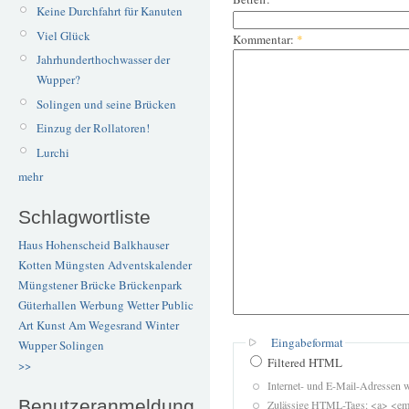
Keine Durchfahrt für Kanuten
Viel Glück
Kommentar:
*
Jahrhunderthochwasser der
Wupper?
Solingen und seine Brücken
Einzug der Rollatoren!
Lurchi
mehr
Schlagwortliste
Haus Hohenscheid
Balkhauser
Kotten
Müngsten
Adventskalender
Müngstener Brücke
Brückenpark
Güterhallen
Werbung
Wetter
Public
Art
Kunst
Am Wegesrand
Winter
Eingabeformat
Wupper
Solingen
Filtered HTML
>>
Internet- und E-Mail-Adressen 
Benutzeranmeldung
Zulässige HTML-Tags: <a> <em>