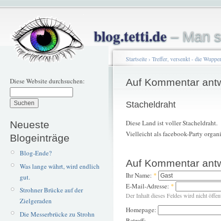
blog.tetti.de
– Man s
Startseite
›
Treffer, versenkt - die Wupper
Diese Website durchsuchen:
Auf Kommentar ant
Stacheldraht
Diese Land ist voller Stacheldraht.
Neueste
Vielleicht als facebook-Party organ
Blogeinträge
Blog-Ende?
Auf Kommentar ant
Was lange währt, wird endlich
Ihr Name:
*
gut.
E-Mail-Adresse:
*
Strohner Brücke auf der
Der Inhalt dieses Feldes wird nicht öffen
Zielgeraden
Homepage:
Die Messerbrücke zu Strohn
Betreff: