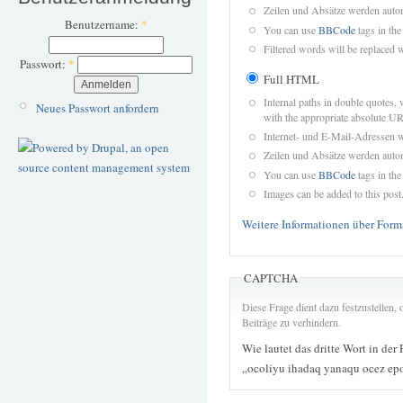
Zeilen und Absätze werden autom
Benutzername:
*
You can use
BBCode
tags in the
Filtered words will be replaced w
Passwort:
*
Full HTML
Internal paths in double quotes, 
Neues Passwort anfordern
with the appropriate absolute URL
Internet- und E-Mail-Adressen 
Zeilen und Absätze werden autom
You can use
BBCode
tags in the
Images can be added to this post
Weitere Informationen über Form
CAPTCHA
Diese Frage dient dazu festzustellen
Beiträge zu verhindern.
Wie lautet das dritte Wort in der
„ocoliyu ihadaq yanaqu ocez ep