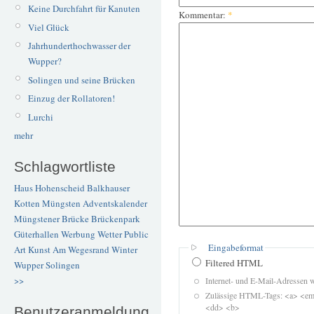
Keine Durchfahrt für Kanuten
Kommentar:
*
Viel Glück
Jahrhunderthochwasser der
Wupper?
Solingen und seine Brücken
Einzug der Rollatoren!
Lurchi
mehr
Schlagwortliste
Haus Hohenscheid
Balkhauser
Kotten
Müngsten
Adventskalender
Müngstener Brücke
Brückenpark
Güterhallen
Werbung
Wetter
Public
Eingabeformat
Art
Kunst
Am Wegesrand
Winter
Filtered HTML
Wupper
Solingen
>>
Internet- und E-Mail-Adressen 
Zulässige HTML-Tags: <a> <em>
<dd> <b>
Benutzeranmeldung