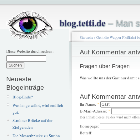
blog.tetti.de
– Man s
Startseite
›
Geht die Wupper-Floßfahrt b
Diese Website durchsuchen:
Auf Kommentar ant
Fragen über Fragen
Was wollte uns der Gast nur damit 
Neueste
Blogeinträge
Auf Kommentar ant
Blog-Ende?
Ihr Name:
*
Was lange währt, wird endlich
E-Mail-Adresse:
*
gut.
Der Inhalt dieses Feldes wird nicht öffen
Strohner Brücke auf der
Homepage:
Zielgeraden
Betreff:
Die Messerbrücke zu Strohn