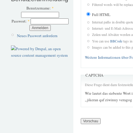
Filtered words will be replace
Benutzername:
*
Full HTML
Passwort:
*
Internal paths in double quot
Internet- und E-Mail-Adres
Zeilen und Absätze werden a
Neues Passwort anfordern
You can use
BBCode
tags in
Images can be added to this p
Weitere Informationen über F
CAPTCHA
Diese Frage dient dazu festzustel
Wie lautet das siebente Wort 
„jikeran qaf ziwinuy veragog