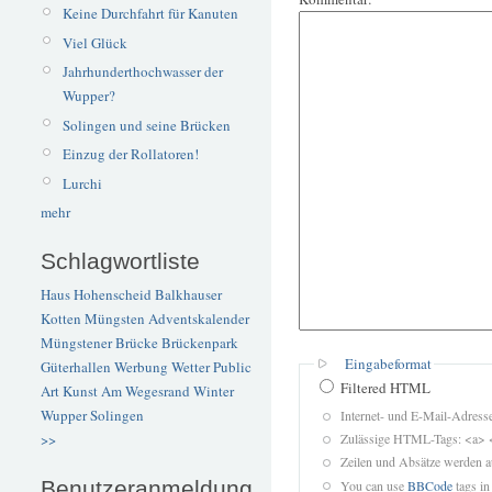
Keine Durchfahrt für Kanuten
Viel Glück
Jahrhunderthochwasser der
Wupper?
Solingen und seine Brücken
Einzug der Rollatoren!
Lurchi
mehr
Schlagwortliste
Haus Hohenscheid
Balkhauser
Kotten
Müngsten
Adventskalender
Müngstener Brücke
Brückenpark
Eingabeformat
Güterhallen
Werbung
Wetter
Public
Filtered HTML
Art
Kunst
Am Wegesrand
Winter
Wupper
Solingen
Internet- und E-Mail-Adres
Zulässige HTML-Tags: <a> 
>>
Zeilen und Absätze werden a
Benutzeranmeldung
You can use
BBCode
tags in