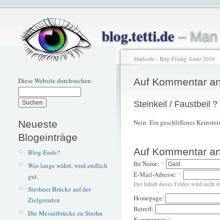
blog.tetti.de
– Man 
Startseite
›
Bug-Fixing Anno 2010
Diese Website durchsuchen:
Auf Kommentar an
Steinkeil / Faustbeil ?
Nein. Ein geschliffenes Kernstei
Neueste
Blogeinträge
Auf Kommentar an
Blog-Ende?
Ihr Name:
*
Was lange währt, wird endlich
E-Mail-Adresse:
*
gut.
Der Inhalt dieses Feldes wird nicht ö
Strohner Brücke auf der
Homepage:
Zielgeraden
Betreff:
Die Messerbrücke zu Strohn
Kommentar:
*