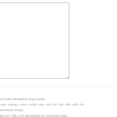
sen werden automatisch umgewandelt.
<em> <strong> <cite> <code> <ul> <ol> <li> <dl> <dt> <dd> <b>
utomatisch erzeugt.
 the text. URLs will automatically be converted to links.