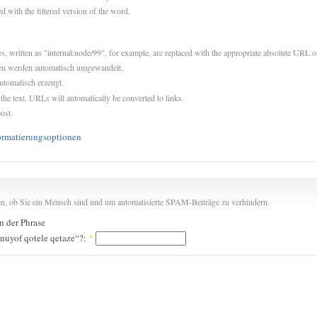
d with the filtered version of the word.
es, written as "internal:node/99", for example, are replaced with the appropriate absolute URL or
sen werden automatisch umgewandelt.
utomatisch erzeugt.
 the text. URLs will automatically be converted to links.
ost.
ormatierungsoptionen
len, ob Sie ein Mensch sind und um automatisierte SPAM-Beiträge zu verhindern.
in der Phrase
 nuyof qotele qetaze“?:
*