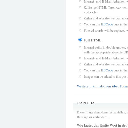
Internet- und E-Mail-Adressen 
Zulässige HTML-Tags: <a> <em>
<dd> <b>
Zeilen und Absätze werden autom
You can use
BBCode
tags in the
Filtered words will be replaced w
Full HTML
Internal paths in double quotes, 
with the appropriate absolute URL
Internet- und E-Mail-Adressen 
Zeilen und Absätze werden autom
You can use
BBCode
tags in the
Images can be added to this post
Weitere Informationen über Form
CAPTCHA
Diese Frage dient dazu festzustellen
Beiträge zu verhindern.
Wie lautet das fünfte Wort in der