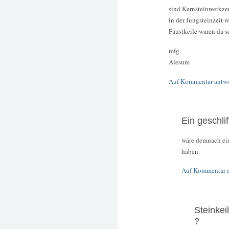
sind Kernsteinwerkzeu
in der Jungsteinzeit 
Faustkeile waren da s
mfg
Alesum
Auf Kommentar antw
Ein geschli
wäre demnach ein
haben.
Auf Kommentar 
Steinkeil
?