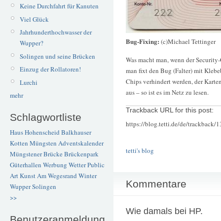
Keine Durchfahrt für Kanuten
Viel Glück
Jahrhunderthochwasser der
Bug-Fixing:
(c)Michael Tettinger
Wupper?
Solingen und seine Brücken
Was macht man, wenn der Security-
Einzug der Rollatoren!
man fixt den Bug (Falter) mit Kleb
Chips verhindert werden, der Karte
Lurchi
aus – so ist es im Netz zu lesen.
mehr
Trackback URL for this post:
Schlagwortliste
https://blog.tetti.de/de/trackback/
Haus Hohenscheid
Balkhauser
Kotten
Müngsten
Adventskalender
tetti's blog
Müngstener Brücke
Brückenpark
Güterhallen
Werbung
Wetter
Public
Art
Kunst
Am Wegesrand
Winter
Kommentare
Wupper
Solingen
>>
Wie damals bei HP.
Benutzeranmeldung