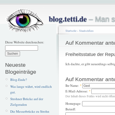
blog.tetti.de
– Man s
Startseite
›
Staatszirkus
Diese Website durchsuchen:
Auf Kommentar ant
Freiheitsstatue der Repu
Ich dachte, er gibt neuerdings selbi
Neueste
Blogeinträge
Auf Kommentar ant
Blog-Ende?
Ihr Name:
*
Was lange währt, wird endlich
E-Mail-Adresse:
*
gut.
Der Inhalt dieses Feldes wird nicht öffen
Strohner Brücke auf der
Homepage:
Zielgeraden
Betreff:
Die Messerbrücke zu Strohn