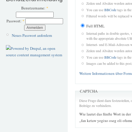
Zeilen und Absätze werden autom
Benutzername:
*
You can use
BBCode
tags in the
Filtered words will be replaced w
Passwort:
*
Full HTML
Internal paths in double quotes, 
Neues Passwort anfordern
with the appropriate absolute URL
Internet- und E-Mail-Adressen 
Zeilen und Absätze werden autom
You can use
BBCode
tags in the
Images can be added to this post
Weitere Informationen über Form
CAPTCHA
Diese Frage dient dazu festzustellen
Beiträge zu verhindern.
Wie lautet das fünfte Wort in der
„fan ketaw yegixo oseg oli ofu