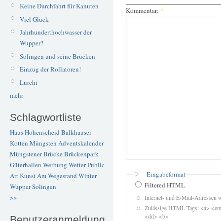
Keine Durchfahrt für Kanuten
Kommentar:
*
Viel Glück
Jahrhunderthochwasser der
Wupper?
Solingen und seine Brücken
Einzug der Rollatoren!
Lurchi
mehr
Schlagwortliste
Haus Hohenscheid
Balkhauser
Kotten
Müngsten
Adventskalender
Müngstener Brücke
Brückenpark
Güterhallen
Werbung
Wetter
Public
Eingabeformat
Art
Kunst
Am Wegesrand
Winter
Filtered HTML
Wupper
Solingen
>>
Internet- und E-Mail-Adressen 
Zulässige HTML-Tags: <a> <em>
<dd> <b>
Benutzeranmeldung