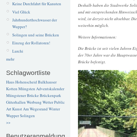
Keine Durchfahrt für Kanuten
Deshalb haben die Stadtwerke Solin
Viel Glück
und mit entsprechenden Hinweissch
wird, ist derzeit nicht absehbar. Di
Jahrhunderthochwasser der
weiterhin möglich.
Wupper?
Solingen und seine Brücken
Weitere Informationen:
Einzug der Rollatoren!
Die Brücke ist seit vielen Jahren 
Lurchi
der 70er Jahre war die Hauptwasse
mehr
Brücke befestigt.
Schlagwortliste
Haus Hohenscheid
Balkhauser
Kotten
Müngsten
Adventskalender
Müngstener Brücke
Brückenpark
Güterhallen
Werbung
Wetter
Public
Art
Kunst
Am Wegesrand
Winter
Wupper
Solingen
>>
Benutzeranmeldung