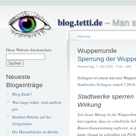
blog.tetti.de
– Man s
Startseite
Diese Website durchsuchen:
Wupperrunde
Sperrung der Wuppe
Donnerstag, 7. Juli 2016 - 9:48 – tetti
Neueste
Solingen ist erneut um eine Wupper
Blogeinträge
Stadtwerke Solingen
vom 6.7.2016
Blog-Ende?
Stadtwerke sperren 
Was lange währt, wird endlich
Wirkung
gut.
Seit heute Mittag ist die Wupperbr
Strohner Brücke auf der
hat ergeben, dass sie erhebliche 
Zielgeraden
Bauwerksausstattung aufweist, so d
Die Messerbrücke zu Strohn
kann. Grund ist scheinbar ein Pilzb