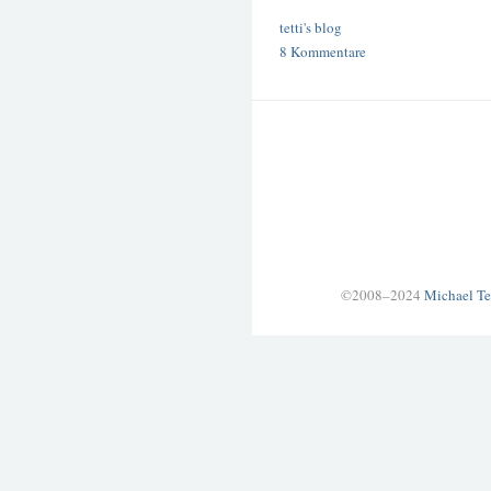
tetti's blog
8 Kommentare
©2008–2024
Michael Te