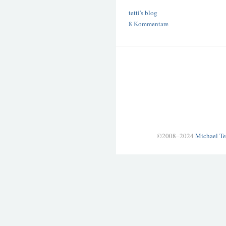
tetti's blog
8 Kommentare
©2008–2024
Michael Te