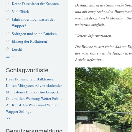
Keine Durchfahrt für Kanuten
Deshalb haben die Stadtwerke Solin
Viel Glück
und mit entsprechenden Hinweissch
wird, ist derzeit nicht absehbar. Di
Jahrhunderthochwasser der
weiterhin möglich.
Wupper?
Solingen und seine Brücken
Weitere Informationen:
Einzug der Rollatoren!
Die Brücke ist seit vielen Jahren 
Lurchi
der 70er Jahre war die Hauptwasse
mehr
Brücke befestigt.
Schlagwortliste
Haus Hohenscheid
Balkhauser
Kotten
Müngsten
Adventskalender
Müngstener Brücke
Brückenpark
Güterhallen
Werbung
Wetter
Public
Art
Kunst
Am Wegesrand
Winter
Wupper
Solingen
>>
Benutzeranmeldung