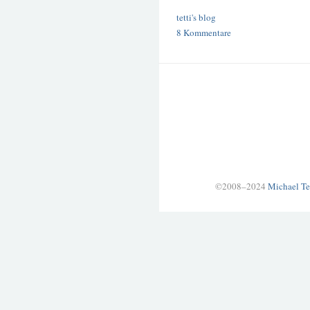
tetti's blog
8 Kommentare
©2008–2024
Michael Te