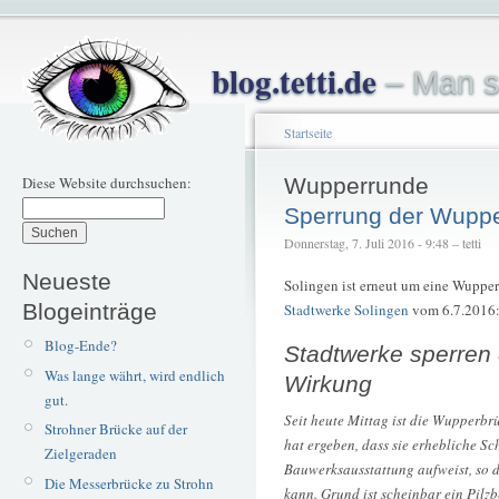
blog.tetti.de
– Man s
Startseite
Diese Website durchsuchen:
Wupperrunde
Sperrung der Wuppe
Donnerstag, 7. Juli 2016 - 9:48 – tetti
Neueste
Solingen ist erneut um eine Wupper
Blogeinträge
Stadtwerke Solingen
vom 6.7.2016
Blog-Ende?
Stadtwerke sperren 
Was lange währt, wird endlich
Wirkung
gut.
Seit heute Mittag ist die Wupperbr
Strohner Brücke auf der
hat ergeben, dass sie erhebliche 
Zielgeraden
Bauwerksausstattung aufweist, so d
Die Messerbrücke zu Strohn
kann. Grund ist scheinbar ein Pilzb