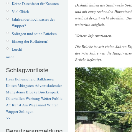
Keine Durchfahrt für Kanuten
Deshalb haben die Stadtwerke Solin
Viel Glück
und mit entsprechenden Hinweissch
wird, ist derzeit nicht absehbar. Di
Jahrhunderthochwasser der
weiterhin möglich.
Wupper?
Solingen und seine Brücken
Weitere Informationen:
Einzug der Rollatoren!
Die Brücke ist seit vielen Jahren 
Lurchi
der 70er Jahre war die Hauptwasse
mehr
Brücke befestigt.
Schlagwortliste
Haus Hohenscheid
Balkhauser
Kotten
Müngsten
Adventskalender
Müngstener Brücke
Brückenpark
Güterhallen
Werbung
Wetter
Public
Art
Kunst
Am Wegesrand
Winter
Wupper
Solingen
>>
Benutzeranmeldung