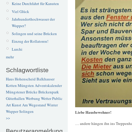
Keine Durchfahrt für Kanuten
Viel Glück
Jahrhunderthochwasser der
Wupper?
Solingen und seine Brücken
Einzug der Rollatoren!
Lurchi
mehr
Schlagwortliste
Haus Hohenscheid
Balkhauser
Kotten
Müngsten
Adventskalender
Müngstener Brücke
Brückenpark
Güterhallen
Werbung
Wetter
Public
Art
Kunst
Am Wegesrand
Winter
Wupper
Solingen
Liebe Hausbewohner!
>>
… andere hängen ihn ins Treppenha
Benutzeranmeldung