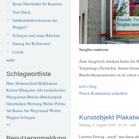
Keine Durchfahrt für Kanuten
Viel Glück
Jahrhunderthochwasser der
Wupper?
Solingen und seine Brücken
Einzug der Rollatoren!
Sorglos sanieren
Lurchi
mehr
Zum Ausgleich streiken heute die H
Vergütungs-Zuwächse. Immer dieser
Schlagwortliste
Bundesfinanzminister ist da schon a
Haus Hohenscheid
Balkhauser
tetti's blog
Kotten
Müngsten
Adventskalender
Neuen Kommentar schreiben
Müngstener Brücke
Brückenpark
Güterhallen
Werbung
Wetter
Public
Art
Kunst
Am Wegesrand
Winter
Kunstobjekt Plakat
Wupper
Solingen
>>
Montag, 2. August 2010 - 21:35 – tetti
Letzten Freitag „stach“ mir diese 
Benutzeranmeldung