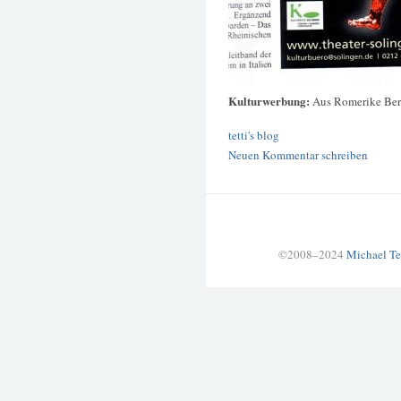
Kulturwerbung:
Aus Romerike Berg
tetti's blog
Neuen Kommentar schreiben
©2008–2024
Michael Te