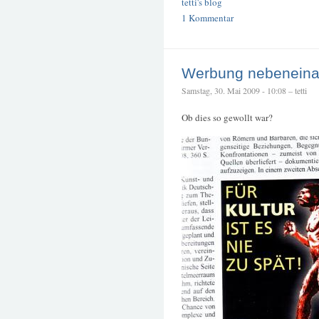
tetti's blog
1 Kommentar
Werbung nebeneina
Samstag, 30. Mai 2009 - 10:08 – tetti
Ob dies so gewollt war?