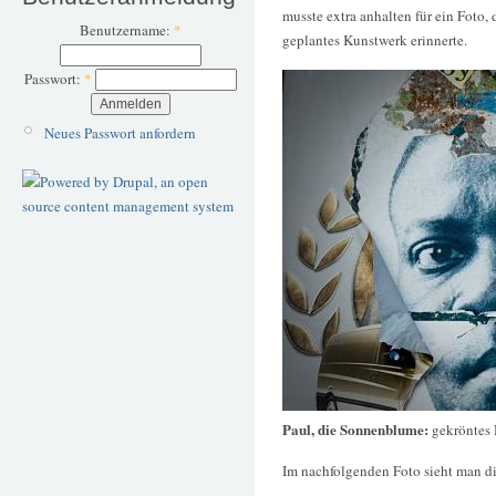
musste extra anhalten für ein Foto,
Benutzername:
*
geplantes Kunstwerk erinnerte.
Passwort:
*
Neues Passwort anfordern
Paul, die Sonnenblume:
gekröntes
Im nachfolgenden Foto sieht man di