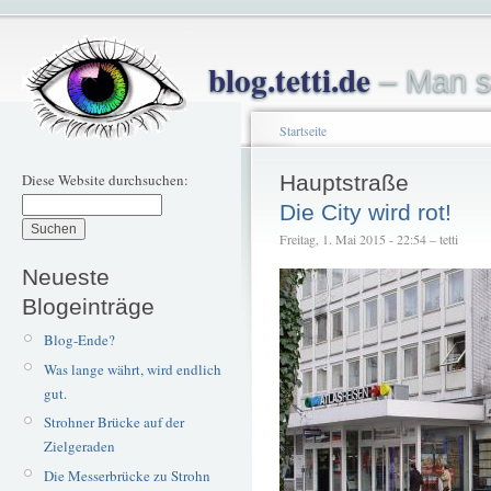
blog.tetti.de
– Man s
Startseite
Diese Website durchsuchen:
Hauptstraße
Die City wird rot!
Freitag, 1. Mai 2015 - 22:54 – tetti
Neueste
Blogeinträge
Blog-Ende?
Was lange währt, wird endlich
gut.
Strohner Brücke auf der
Zielgeraden
Die Messerbrücke zu Strohn