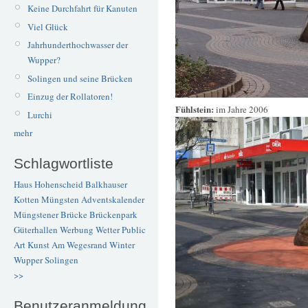
Keine Durchfahrt für Kanuten
Viel Glück
Jahrhunderthochwasser der
Wupper?
Solingen und seine Brücken
Einzug der Rollatoren!
Fühlstein:
im Jahre 2006
Lurchi
mehr
Schlagwortliste
Haus Hohenscheid
Balkhauser
Kotten
Müngsten
Adventskalender
Müngstener Brücke
Brückenpark
Güterhallen
Werbung
Wetter
Public
Art
Kunst
Am Wegesrand
Winter
Wupper
Solingen
>>
Benutzeranmeldung