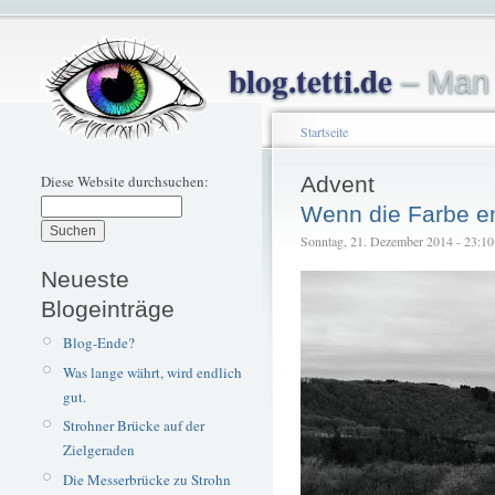
blog.tetti.de
– Man 
Startseite
Diese Website durchsuchen:
Advent
Wenn die Farbe e
Sonntag, 21. Dezember 2014 - 23:10 –
Neueste
Blogeinträge
Blog-Ende?
Was lange währt, wird endlich
gut.
Strohner Brücke auf der
Zielgeraden
Die Messerbrücke zu Strohn