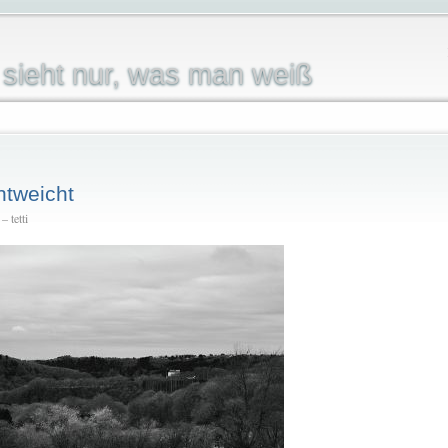
sieht nur, was man weiß
ntweicht
 tetti