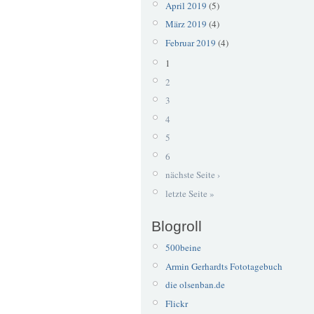
April 2019
(5)
März 2019
(4)
Februar 2019
(4)
1
2
3
4
5
6
nächste Seite ›
letzte Seite »
Blogroll
500beine
Armin Gerhardts Fototagebuch
die olsenban.de
Flickr