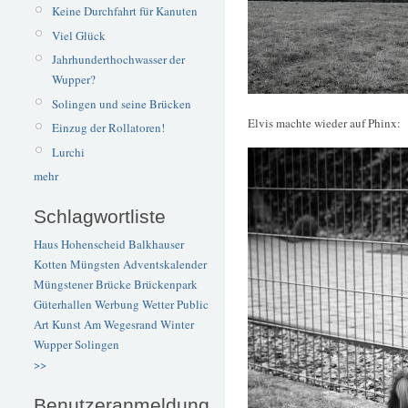
Keine Durchfahrt für Kanuten
Viel Glück
Jahrhunderthochwasser der
Wupper?
Solingen und seine Brücken
Elvis machte wieder auf Phinx:
Einzug der Rollatoren!
Lurchi
mehr
Schlagwortliste
Haus Hohenscheid
Balkhauser
Kotten
Müngsten
Adventskalender
Müngstener Brücke
Brückenpark
Güterhallen
Werbung
Wetter
Public
Art
Kunst
Am Wegesrand
Winter
Wupper
Solingen
>>
Benutzeranmeldung