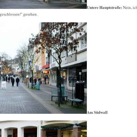
Untere Hauptstraße:
Nein, ic
geschlossen!" gesehen.
Am Südwall