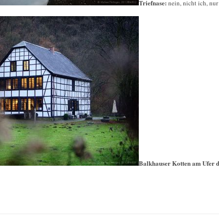
Triefnase:
nein, nicht ich, nu
Balkhauser Kotten am Ufer 