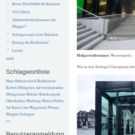
Keine Durchfahrt für Kanuten
Viel Glück
Jahrhunderthochwasser der
Wupper?
Solingen und seine Brücken
Einzug der Rollatoren!
Lurchi
Hofgartenbrunnen:
Wasserspiele
mehr
Wer in den Solinger Untergrund abt
Schlagwortliste
Haus Hohenscheid
Balkhauser
Kotten
Müngsten
Adventskalender
Müngstener Brücke
Brückenpark
Güterhallen
Werbung
Wetter
Public
Art
Kunst
Am Wegesrand
Winter
Wupper
Solingen
>>
Benutzeranmeldung