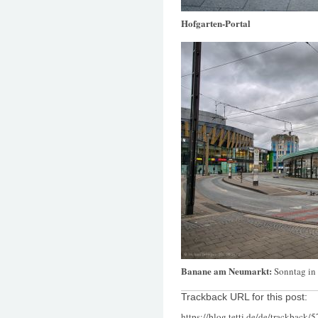
Hofgarten-Portal
Banane am Neumarkt:
Sonntag in 
Trackback URL for this post:
https://blog.tetti.de/de/trackback/