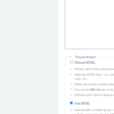
Eingabeformat
Filtered HTML
Internet- und E-Mail-Adressen 
Zulässige HTML-Tags: <a> <em>
<dd> <b>
Zeilen und Absätze werden autom
You can use
BBCode
tags in the
Filtered words will be replaced w
Full HTML
Internal paths in double quotes, 