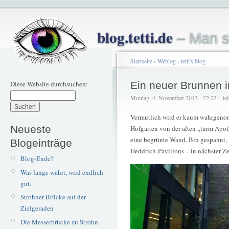
blog.tetti.de
– Man s
Startseite
›
Weblog
›
tetti's blog
Diese Website durchsuchen:
Ein neuer Brunnen i
Montag, 4. November 2013 - 22:23 – tet
Vermutlich wird er kaum wahrgeno
Neueste
Hofgarten von der alten „turm Apo
eine begrünte Wand. Bin gespannt, w
Blogeinträge
Heddrich-Pavillons – in nächster Ze
Blog-Ende?
Was lange währt, wird endlich
gut.
Strohner Brücke auf der
Zielgeraden
Die Messerbrücke zu Strohn