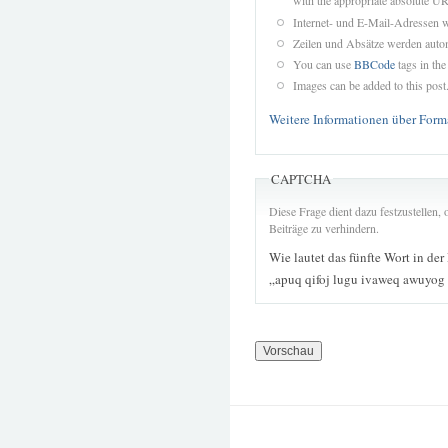
with the appropriate absolute URL
Internet- und E-Mail-Adressen 
Zeilen und Absätze werden autom
You can use
BBCode
tags in the
Images can be added to this post
Weitere Informationen über Form
CAPTCHA
Diese Frage dient dazu festzustellen
Beiträge zu verhindern.
Wie lautet das fünfte Wort in der
„apuq qifoj lugu ivaweq awuyog