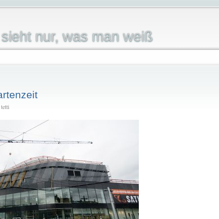
sieht nur, was man weiß
rtenzeit
etti