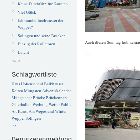
Keine Durchfahrt für Kanuten
Viel Glück
Jahrhunderthochwasser der
Wupper?
Solingen und seine Brücken
Auch diesen Sonntag hob, schra
Einzug der Rollatoren!
Lurchi
mehr
Schlagwortliste
Haus Hohenscheid
Balkhauser
Kotten
Müngsten
Adventskalender
Müngstener Brücke
Brückenpark
Güterhallen
Werbung
Wetter
Public
Art
Kunst
Am Wegesrand
Winter
Wupper
Solingen
>>
Benutzeranmeldung