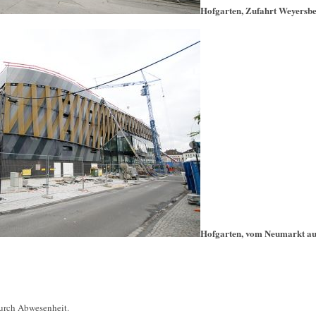
Hofgarten, Zufahrt Weyersb
Hofgarten, vom Neumarkt au
durch Abwesenheit.