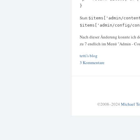
}
Statt
$items['admin/conten
$items['admin/config/con
Nach dieser Änderung konnte ich d
zu 7 endlich im Menü "Admin - Conf
tetti's blog
3 Kommentare
©2008–2024
Michael Te