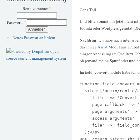
Benutzername:
*
Ganz Toll!
Und bitte kommt mir jetzt nicht mit
Passwort:
*
Joomla oder Wordpress genutzt. Die
Neues Passwort anfordern
Nachtrag:
Ich habe nach intensive
das
Image Assist Modul
aus Drupal 
einiger Anpassung im Quelltext. Ich
ob jemand meine Spur findet und na
Im field_convert.module habe ich 
function field_convert_m
  $items['admin/config/c
    'title' => 'Convert 
    'page callback' => '
    'page arguments' => 
    'access arguments' =
    'file' => 'field_con
  );</p>

<p>  return $items;<br />