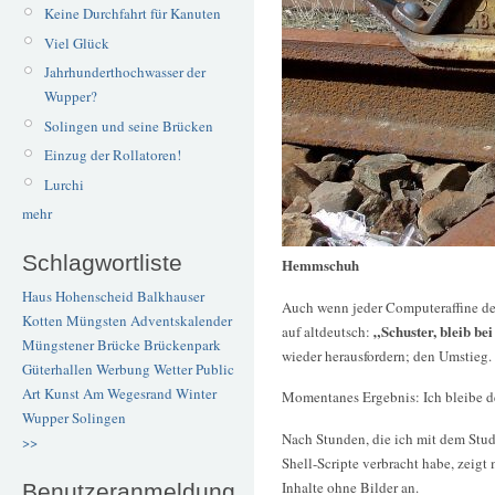
Keine Durchfahrt für Kanuten
Viel Glück
Jahrhunderthochwasser der
Wupper?
Solingen und seine Brücken
Einzug der Rollatoren!
Lurchi
mehr
Schlagwortliste
Hemmschuh
Haus Hohenscheid
Balkhauser
Auch wenn jeder Computeraffine d
Kotten
Müngsten
Adventskalender
„Schuster, bleib bei
auf altdeutsch:
Müngstener Brücke
Brückenpark
wieder herausfordern; den Umstieg.
Güterhallen
Werbung
Wetter
Public
Art
Kunst
Am Wegesrand
Winter
Momentanes Ergebnis: Ich bleibe de
Wupper
Solingen
Nach Stunden, die ich mit dem Stud
>>
Shell-Scripte verbracht habe, zeigt
Inhalte ohne Bilder an.
Benutzeranmeldung