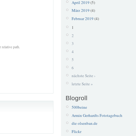
April 2019
(5)
März 2019
(4)
Februar 2019
(4)
1
2
3
 relative path.
4
5
6
nächste Seite ›
letzte Seite »
Blogroll
500beine
Armin Gerhardts Fototagebuch
die olsenban.de
Flickr