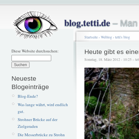
blog.tetti.de
– Man 
Startseite
›
Weblog
›
tetti's blog
Diese Website durchsuchen:
Heute gibt es ein
Sonntag, 18. März 2012 - 10:25 – tet
Neueste
Blogeinträge
Blog-Ende?
Was lange währt, wird endlich
gut.
Strohner Brücke auf der
Zielgeraden
Die Messerbrücke zu Strohn