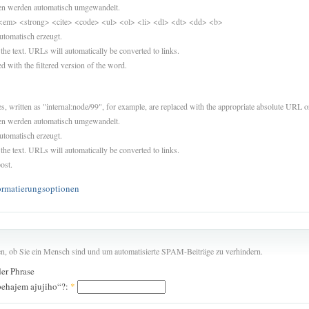
sen werden automatisch umgewandelt.
<em> <strong> <cite> <code> <ul> <ol> <li> <dl> <dt> <dd> <b>
utomatisch erzeugt.
 the text. URLs will automatically be converted to links.
d with the filtered version of the word.
es, written as "internal:node/99", for example, are replaced with the appropriate absolute URL or
sen werden automatisch umgewandelt.
utomatisch erzeugt.
 the text. URLs will automatically be converted to links.
ost.
ormatierungsoptionen
len, ob Sie ein Mensch sind und um automatisierte SPAM-Beiträge zu verhindern.
der Phrase
behajem ajujiho“?:
*