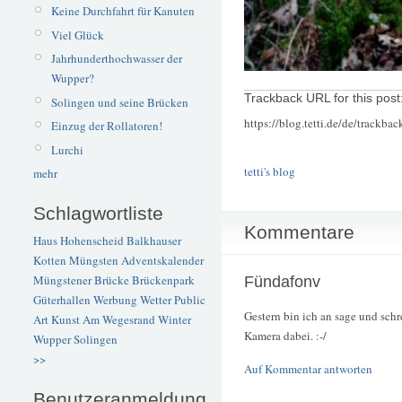
Keine Durchfahrt für Kanuten
Viel Glück
Jahrhunderthochwasser der
Wupper?
Trackback URL for this post
Solingen und seine Brücken
https://blog.tetti.de/de/trackba
Einzug der Rollatoren!
Lurchi
tetti's blog
mehr
Schlagwortliste
Kommentare
Haus Hohenscheid
Balkhauser
Kotten
Müngsten
Adventskalender
Müngstener Brücke
Brückenpark
Fündafonv
Güterhallen
Werbung
Wetter
Public
Gestern bin ich an sage und sch
Art
Kunst
Am Wegesrand
Winter
Kamera dabei. :-/
Wupper
Solingen
>>
Auf Kommentar antworten
Benutzeranmeldung