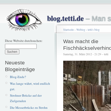
blog.tetti.de
– Man s
Startseite
›
Weblog
›
tetti's blog
Diese Website durchsuchen:
Was macht die
Fischhäckselverhin
Samstag, 31. März 2012 - 21:29 – tetti
Neueste
Blogeinträge
Blog-Ende?
Was lange währt, wird endlich
gut.
Strohner Brücke auf der
Zielgeraden
Die Messerbrücke zu Strohn