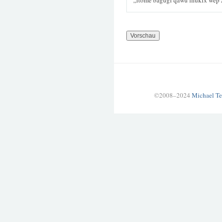
„itome bagugi qawu ihukix wep 
©2008–2024
Michael Te