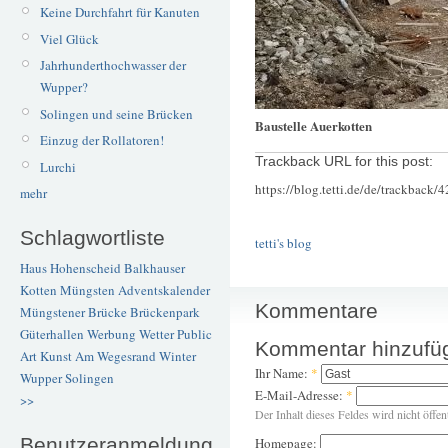
Keine Durchfahrt für Kanuten
Viel Glück
Jahrhunderthochwasser der
Wupper?
Solingen und seine Brücken
Baustelle Auerkotten
Einzug der Rollatoren!
Trackback URL for this post:
Lurchi
https://blog.tetti.de/de/trackback/
mehr
Schlagwortliste
tetti's blog
Haus Hohenscheid
Balkhauser
Kotten
Müngsten
Adventskalender
Kommentare
Müngstener Brücke
Brückenpark
Güterhallen
Werbung
Wetter
Public
Kommentar hinzufü
Art
Kunst
Am Wegesrand
Winter
Ihr Name:
*
Wupper
Solingen
E-Mail-Adresse:
*
>>
Der Inhalt dieses Feldes wird nicht öffen
Benutzeranmeldung
Homepage: