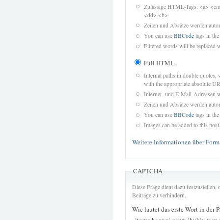
Zulässige HTML-Tags: <a> <em>
<dd> <b>
Zeilen und Absätze werden autom
You can use
BBCode
tags in the
Filtered words will be replaced w
Full HTML
Internal paths in double quotes, 
with the appropriate absolute URL
Internet- und E-Mail-Adressen 
Zeilen und Absätze werden autom
You can use
BBCode
tags in the
Images can be added to this post
Weitere Informationen über Form
CAPTCHA
Diese Frage dient dazu festzustellen
Beiträge zu verhindern.
Wie lautet das erste Wort in der 