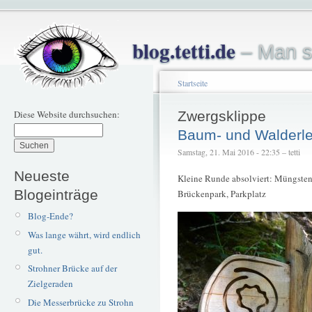
blog.tetti.de
– Man s
Startseite
Diese Website durchsuchen:
Zwergsklippe
Baum- und Walderle
Samstag, 21. Mai 2016 - 22:35 – tetti
Neueste
Kleine Runde absolviert: Müngsten
Blogeinträge
Brückenpark, Parkplatz
Blog-Ende?
Was lange währt, wird endlich
gut.
Strohner Brücke auf der
Zielgeraden
Die Messerbrücke zu Strohn