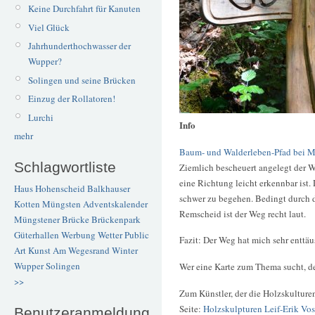
Keine Durchfahrt für Kanuten
Viel Glück
Jahrhunderthochwasser der
Wupper?
Solingen und seine Brücken
Einzug der Rollatoren!
Lurchi
Info
mehr
Baum- und Walderleben-Pfad bei 
Schlagwortliste
Ziemlich bescheuert angelegt der W
eine Richtung leicht erkennbar ist.
Haus Hohenscheid
Balkhauser
schwer zu begehen. Bedingt durch 
Kotten
Müngsten
Adventskalender
Remscheid ist der Weg recht laut.
Müngstener Brücke
Brückenpark
Güterhallen
Werbung
Wetter
Public
Fazit: Der Weg hat mich sehr enttäu
Art
Kunst
Am Wegesrand
Winter
Wupper
Solingen
Wer eine Karte zum Thema sucht, de
>>
Zum Künstler, der die Holzskulturen
Seite:
Holzskulpturen Leif-Erik Vos
Benutzeranmeldung