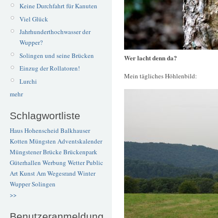
Keine Durchfahrt für Kanuten
Viel Glück
Jahrhunderthochwasser der
Wupper?
Solingen und seine Brücken
Wer lacht denn da?
Einzug der Rollatoren!
Mein tägliches Höhlenbild:
Lurchi
mehr
Schlagwortliste
Haus Hohenscheid
Balkhauser
Kotten
Müngsten
Adventskalender
Müngstener Brücke
Brückenpark
Güterhallen
Werbung
Wetter
Public
Art
Kunst
Am Wegesrand
Winter
Wupper
Solingen
>>
Benutzeranmeldung