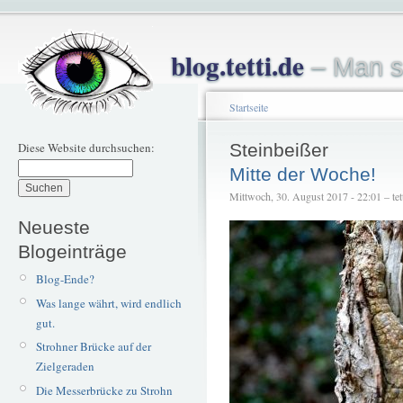
blog.tetti.de
– Man s
Startseite
Diese Website durchsuchen:
Steinbeißer
Mitte der Woche!
Mittwoch, 30. August 2017 - 22:01 – tet
Neueste
Blogeinträge
Blog-Ende?
Was lange währt, wird endlich
gut.
Strohner Brücke auf der
Zielgeraden
Die Messerbrücke zu Strohn