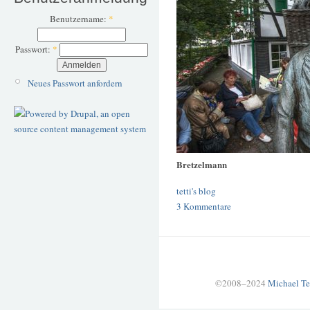
Benutzername:
*
Passwort:
*
Neues Passwort anfordern
Bretzelmann
tetti's blog
3 Kommentare
©2008–2024
Michael Te