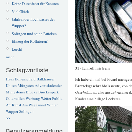
Keine Durchfahrt für Kanuten
Viel Glück
Jahrhunderthochwasser der
Wupper?
Solingen und seine Brücken
Einzug der Rollatoren!
Lurchi
mehr
31 - Ich roll mich ein
Schlagwortliste
Haus Hohenscheid
Balkhauser
Ich habe einmal bei Picard nachges
Bretzelsgeschräbbels
Kotten
Müngsten
Adventskalender
neutr., von d
Müngstener Brücke
Brückenpark
Geschräbbels
also aus
schrabben
d.
Güterhallen
Werbung
Wetter
Public
Kinder eine billige Leckerei.
Art
Kunst
Am Wegesrand
Winter
Wupper
Solingen
>>
Benutzeranmeldung