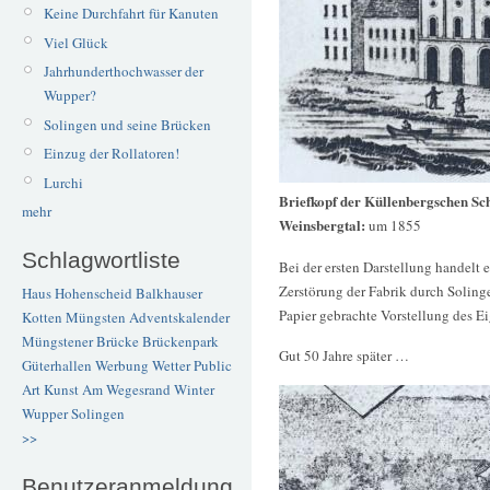
Keine Durchfahrt für Kanuten
Viel Glück
Jahrhunderthochwasser der
Wupper?
Solingen und seine Brücken
Einzug der Rollatoren!
Lurchi
Briefkopf der Küllenbergschen Sch
mehr
Weinsbergtal:
um 1855
Schlagwortliste
Bei der ersten Darstellung handelt e
Zerstörung der Fabrik durch Solinge
Haus Hohenscheid
Balkhauser
Papier gebrachte Vorstellung des E
Kotten
Müngsten
Adventskalender
Müngstener Brücke
Brückenpark
Gut 50 Jahre später …
Güterhallen
Werbung
Wetter
Public
Art
Kunst
Am Wegesrand
Winter
Wupper
Solingen
>>
Benutzeranmeldung