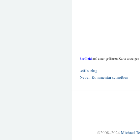
Sheffield
auf einer größeren Karte anzeigen
tetti's blog
Neuen Kommentar schreiben
©2008–2024
Michael Te