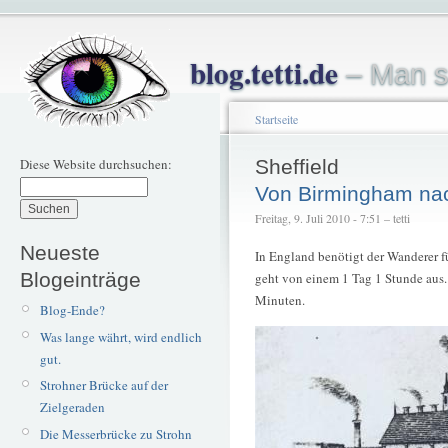
blog.tetti.de
– Man s
Startseite
Diese Website durchsuchen:
Sheffield
Von Birmingham nac
Freitag, 9. Juli 2010 - 7:51 – tetti
Neueste
In England benötigt der Wanderer f
Blogeinträge
geht von einem 1 Tag 1 Stunde aus.
Minuten.
Blog-Ende?
Was lange währt, wird endlich
gut.
Strohner Brücke auf der
Zielgeraden
Die Messerbrücke zu Strohn