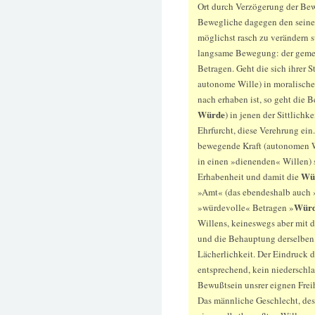
Ort durch Verzögerung der Be
Bewegliche dagegen den sein
möglichst rasch zu verändern s
langsame Bewegung: der gemes
Betragen. Geht die sich ihrer 
autonome Wille) in moralische 
nach erhaben ist, so geht die 
Würde
) in jenen der Sittlichke
Ehrfurcht, diese Verehrung ein
bewegende Kraft (autonomen Wo
in einen »dienenden« Willen) s
Wü
Erhabenheit und damit die
»Amt« (das ebendeshalb auch 
Wür
»würdevolle« Betragen »
Willens, keineswegs aber mit d
und die Behauptung derselbe
Lächerlichkeit. Der Eindruck 
entsprechend, kein niederschla
Bewußtsein unsrer eignen Frei
Das männliche Geschlecht, des