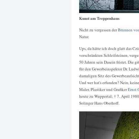
Kunst am Treppenhaus
Nicht zu vergessen der
Brunnen vo
Natur.
Ups, da hätte ich doch glatt das C
verschränkten Schleifsteinen, verg
50 Jahren sein Dasein fristet. Die 
für den Gewerbeinspektor Dr. Ludw
damaligen Sitz des Gewerbeaufsicht
Und wer hat's erfunden? Nein, keine
Maler, Plastiker und Grafiker
Ernst 
heute zu Wuppertal; † 7. April 198
Solinger Hans Oberhoff.