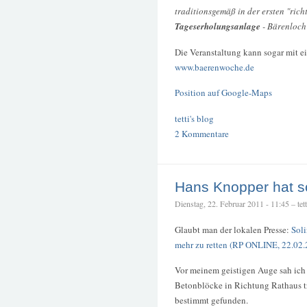
traditionsgemäß in der ersten "rich
Tageserholungsanlage
- Bärenloch 
Die Veranstaltung kann sogar mit e
www.baerenwoche.de
Position auf Google-Maps
tetti's blog
2 Kommentare
Hans Knopper hat s
Dienstag, 22. Februar 2011 - 11:45 – tett
Glaubt man der lokalen Presse:
Soli
mehr zu retten (RP ONLINE, 22.02.
Vor meinem geistigen Auge sah ich
Betonblöcke in Richtung Rathaus tra
bestimmt gefunden.