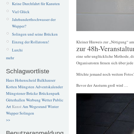
Keine Durchfahrt für Kanuten
Viel Glück
Jahrhunderthochwasser der
Wupper?
Solingen und seine Brücken
Kleiner Hinweis zur „Nötigung“ a
Einzug der Rollatoren!
zur 48h-Veranstaltun
Lurchi
eine sehr unglückliche Methode, di
mehr
Organisatoren freuen sich über jed
Schlagwortliste
Möchte jemand noch weitere Fotos
Haus Hohenscheid
Balkhauser
Bevor der Ansturm groß wird …
Kotten
Müngsten
Adventskalender
Müngstener Brücke
Brückenpark
Güterhallen
Werbung
Wetter
Public
Art
Kunst
Am Wegesrand
Winter
Wupper
Solingen
>>
Benutzeranmeldung