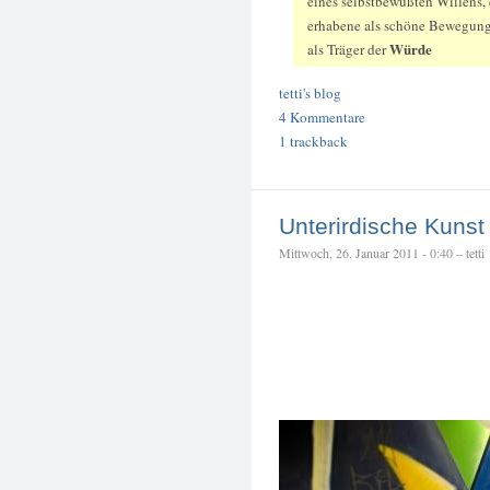
eines selbstbewußten Willens,
erhabene als schöne Bewegung 
Würde
als Träger der
tetti's blog
4 Kommentare
1 trackback
Unterirdische Kunst 
Mittwoch, 26. Januar 2011 - 0:40 – tetti