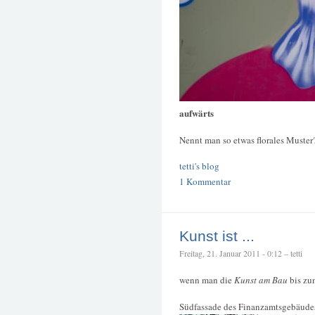
aufwärts
Nennt man so etwas florales Muster
tetti's blog
1 Kommentar
Kunst ist ...
Freitag, 21. Januar 2011 - 0:12 – tetti
wenn man die
Kunst am Bau
bis zu
Südfassade des Finanzamtsgebäudes