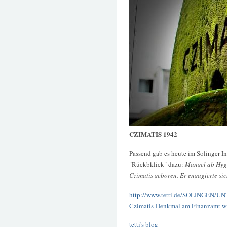
CZIMATIS 1942
Passend gab es heute im Solinger In
"Rückbklick" dazu:
Mangel ab Hyg
Czimatis geboren. Er engagierte sic
http://www.tetti.de/SOLINGEN
Czimatis-Denkmal am Finanzamt wi
tetti's blog