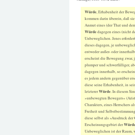
Würde
, Erhabenheit der Bewe
kommen darin überein, daß sie
Anmut eines (der That und dem
Würde
dagegen eines (nicht d
Unbeweglichen. Jenes erforder
dieses dagegen, je unbewegliche
entweder außer- oder innerhalb
erscheint die Bewegung zwar, j
plumper und schwerfälliger, ab
dagegen innerhalb, so erschein
es jedem andern gegenüber ersc
diese seine Erhabenheit, in se
Würde
letzterer
. In diesem Si
»unbewegten Bewegers« (Aristo
Charakters, eines Herrschers a
Freiheit und Selbstbestimmu
diese selbst als »Ausdruck der G
Würd
Erscheinungsgebiet der
Unbeweglichen ist der Raum, wi