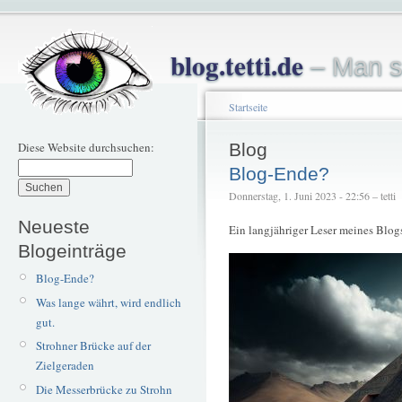
blog.tetti.de
– Man s
Startseite
Diese Website durchsuchen:
Blog
Blog-Ende?
Donnerstag, 1. Juni 2023 - 22:56 – tetti
Neueste
Ein langjähriger Leser meines Blo
Blogeinträge
Blog-Ende?
Was lange währt, wird endlich
gut.
Strohner Brücke auf der
Zielgeraden
Die Messerbrücke zu Strohn