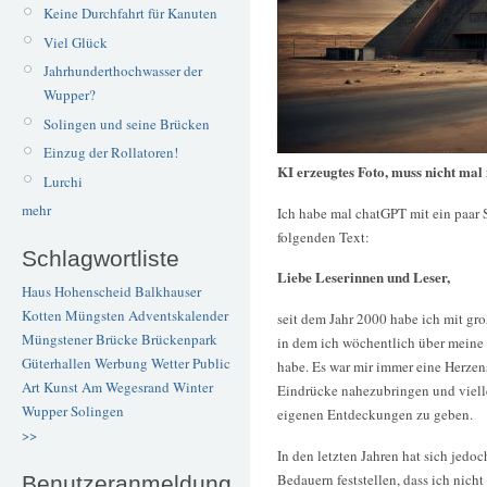
Keine Durchfahrt für Kanuten
Viel Glück
Jahrhunderthochwasser der
Wupper?
Solingen und seine Brücken
Einzug der Rollatoren!
KI erzeugtes Foto, muss nicht mal
Lurchi
mehr
Ich habe mal chatGPT mit ein paar S
folgenden Text:
Schlagwortliste
Liebe Leserinnen und Leser,
Haus Hohenscheid
Balkhauser
Kotten
Müngsten
Adventskalender
seit dem Jahr 2000 habe ich mit gr
Müngstener Brücke
Brückenpark
in dem ich wöchentlich über meine
Güterhallen
Werbung
Wetter
Public
habe. Es war mir immer eine Herzen
Art
Kunst
Am Wegesrand
Winter
Eindrücke nahezubringen und viellei
Wupper
Solingen
eigenen Entdeckungen zu geben.
>>
In den letzten Jahren hat sich jedo
Bedauern feststellen, dass ich nicht 
Benutzeranmeldung