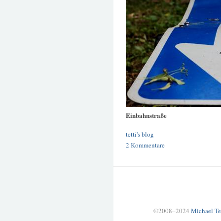
Einbahnstraße
tetti's blog
2 Kommentare
©2008–2024
Michael Te