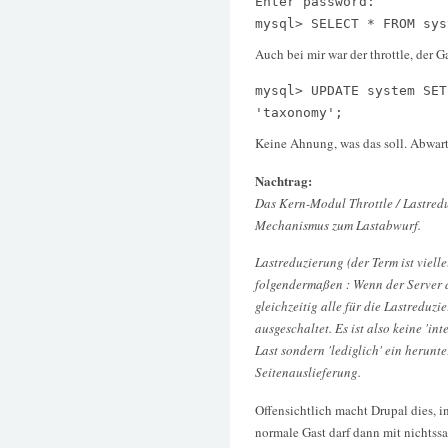
Enter password:
mysql> SELECT * FROM sys
Auch bei mir war der throttle, der 
mysql> UPDATE system SET
'taxonomy';
Keine Ahnung, was das soll. Abwart
Nachtrag:
Das Kern-Modul Throttle / Lastredu
Mechanismus zum Lastabwurf.
Lastreduzierung (der Term ist viell
folgendermaßen : Wenn der Server 
gleichzeitig alle für die Lastredu
ausgeschaltet. Es ist also keine 'in
Last sondern 'lediglich' ein herunt
Seitenauslieferung.
Offensichtlich macht Drupal dies, 
normale Gast darf dann mit nichts