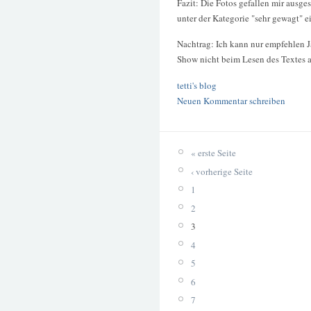
Fazit: Die Fotos gefallen mir ausge
unter der Kategorie "sehr gewagt" e
Nachtrag: Ich kann nur empfehlen Ja
Show nicht beim Lesen des Textes 
tetti's blog
Neuen Kommentar schreiben
« erste Seite
‹ vorherige Seite
1
2
3
4
5
6
7