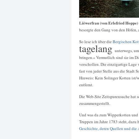
Liëwerfrau (von Erlefried Hoppe)
besorgte den Gang von den Höfen, a
So lese ich über die
Bergischen Kot
tagelang
unterwegs, um 
bringen.« Vermutlich sind sie im 
verschollen. Die einzigartige Lage
fast von jeder Stelle aus die Stadt 
Hinweis: Kein Solinger Kotten ist/w
entfernt.
Die Web-Site Zeitspurensuche hat s
zusammengestellt.
Und was da zum Wipperkotten und 
Truppen im Jahre 1783 steht, dazu 
Geschichte, deren Quellen und die