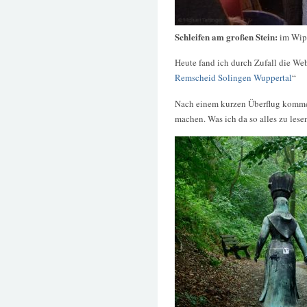
Schleifen am großen Stein:
im Wip
Heute fand ich durch Zufall die Web
Remscheid Solingen Wuppertal
“
Nach einem kurzen Überflug komme i
machen. Was ich da so alles zu les