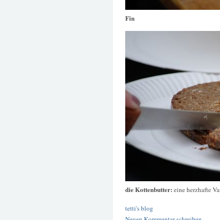
Fin
die Kottenbutter:
eine herzhafte Va
tetti's blog
Neuen Kommentar schreiben