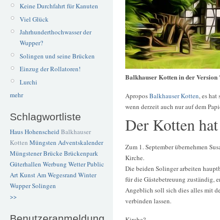
Keine Durchfahrt für Kanuten
Viel Glück
Jahrhunderthochwasser der
Wupper?
Solingen und seine Brücken
Einzug der Rollatoren!
Balkhauser Kotten in der Versio
Lurchi
mehr
Apropos
Balkhauser Kotten
, es ha
wenn derzeit auch nur auf dem Papie
Schlagwortliste
Der Kotten hat
Haus Hohenscheid
Balkhauser
Kotten
Müngsten
Adventskalender
Zum 1. September übernehmen Susan
Müngstener Brücke
Brückenpark
Kirche.
Güterhallen
Werbung
Wetter
Public
Die beiden Solinger arbeiten hauptbe
Art
Kunst
Am Wegesrand
Winter
für die Gästebetreuung zuständig, e
Wupper
Solingen
Angeblich soll sich dies alles mit 
>>
verbinden lassen.
Benutzeranmeldung
Kirche?