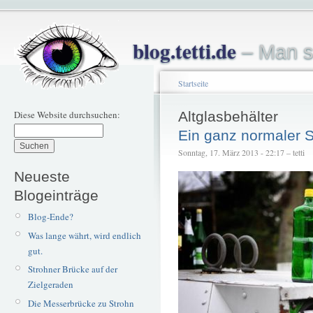
blog.tetti.de
– Man s
Startseite
Diese Website durchsuchen:
Altglasbehälter
Ein ganz normaler 
Sonntag, 17. März 2013 - 22:17 – tetti
Neueste
Blogeinträge
Blog-Ende?
Was lange währt, wird endlich
gut.
Strohner Brücke auf der
Zielgeraden
Die Messerbrücke zu Strohn