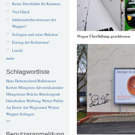
Keine Durchfahrt für Kanuten
Viel Glück
Jahrhunderthochwasser der
Wupper?
Solingen und seine Brücken
Wegen Überfüllung geschlossen
Einzug der Rollatoren!
Lurchi
mehr
Schlagwortliste
Haus Hohenscheid
Balkhauser
Kotten
Müngsten
Adventskalender
Müngstener Brücke
Brückenpark
Güterhallen
Werbung
Wetter
Public
Art
Kunst
Am Wegesrand
Winter
Wupper
Solingen
>>
Benutzeranmeldung